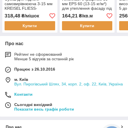
самовирівнююча 3-15 мм
мм EPS 60 (13-15 кг/м³)
висо
KREISEL FLIESS-
для утеплення фасаду під
5 до
BODENSPACHTEL 412 (6
штукатурку, підлоги та
318,48
164,21
256
₴/мішок
₴/кв.м
годин)
покрівлі під стяжку
Купити
Купити
Про нас
Рейтинг не сформований
Менше 5 відгуків за останній рік
Працює з 26.10.2016
м. Київ
Вул. Пирогівський Шлях, 34, корп. 2, оф. 22, Київ, Україна
Контакти
Сьогодні вихідний
Показати весь графік роботи
Про нас