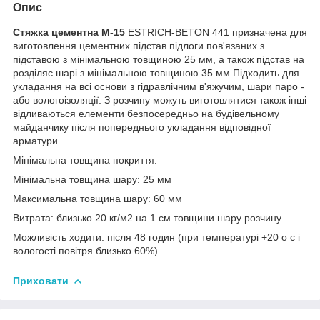
Опис
Стяжка цементна М-15
ESTRICH-BETON 441 призначена для
виготовлення цементних підстав підлоги пов'язаних з
підставою з мінімальною товщиною 25 мм, а також підстав на
розділяє шарі з мінімальною товщиною 35 мм Підходить для
укладання на всі основи з гідравлічним в'яжучим, шари паро -
або вологоізоляції. З розчину можуть виготовлятися також інші
відливаються елементи безпосередньо на будівельному
майданчику після попереднього укладання відповідної
арматури.
Мінімальна товщина покриття:
Мінімальна товщина шару: 25 мм
Максимальна товщина шару: 60 мм
Витрата: близько 20 кг/м2 на 1 см товщини шару розчину
Можливість ходити: після 48 годин (при температурі +20 o c і
вологості повітря близько 60%)
Приховати