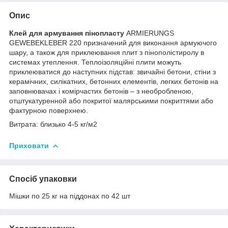
Опис
Клей для армування пінопласту
ARMIERUNGS
GEWEBEKLEBER 220 призначений для виконання армуючого
шару, а також для приклеювання плит з пінополістиролу в
системах утеплення. Теплоізоляційні плити можуть
приклеюватися до наступних підстав: звичайні бетони, стіни з
керамічних, силікатних, бетонних елементів, легких бетонів на
заповнювачах і комірчастих бетонів – з необробленою,
отштукатуренной або покритої малярськими покриттями або
фактурною поверхнею.
Витрата: близько 4-5 кг/м2
Приховати
Спосіб упаковки
Мішки по 25 кг на піддонах по 42 шт