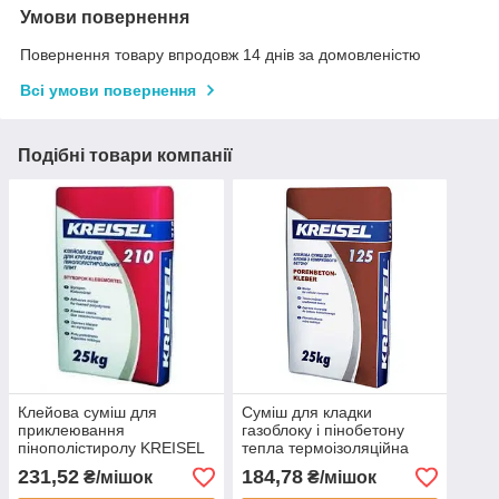
Умови повернення
Повернення товару впродовж 14 днів за домовленістю
Всі умови повернення
Подібні товари компанії
Клейова суміш для
Суміш для кладки
приклеювання
газоблоку і пінобетону
пінополістиролу KREISEL
тепла термоізоляційна
STYROPOR
KREISEL
231,52
184,78
₴/мішок
₴/мішок
KLEBEMÖRTEL 210
PORENBETONKLEBER