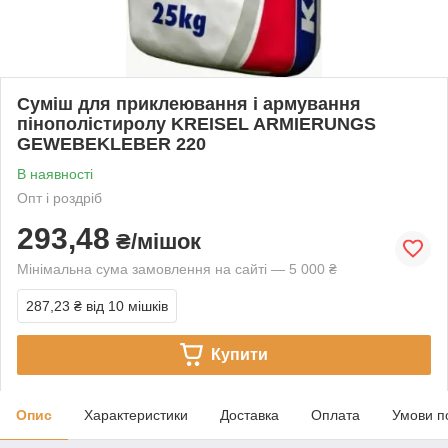
Суміш для приклеювання і армування
пінополістиролу KREISEL ARMIERUNGS
GEWEBEKLEBER 220
В наявності
Опт і роздріб
293,48
₴/мішок
Мінімальна сума замовлення на сайті — 5 000 ₴
287,23 ₴
від 10 мішків
Купити
Опис
Характеристики
Доставка
Оплата
Умови п