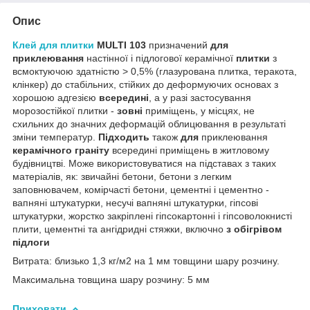
Опис
Клей для плитки
MULTI 103
призначений
для
приклеювання
настінної і підлогової керамічної
плитки
з
всмоктуючою здатністю > 0,5% (глазурована плитка, теракота,
клінкер) до стабільних, стійких до деформуючих основах з
хорошою адгезією
всередині
, а у разі застосування
морозостійкої плитки -
зовні
приміщень, у місцях, не
схильних до значних деформацій облицювання в результаті
зміни температур.
Підходить
також
для
приклеювання
керамічного граніту
всередині приміщень в житловому
будівництві. Може використовуватися на підставах з таких
матеріалів, як: звичайні бетони, бетони з легким
заповнювачем, комірчасті бетони, цементні і цементно -
вапняні штукатурки, несучі вапняні штукатурки, гіпсові
штукатурки, жорстко закріплені гіпсокартонні і гіпсоволокнисті
плити, цементні та ангідридні стяжки, включно
з обігрівом
підлоги
Витрата: близько 1,3 кг/м2 на 1 мм товщини шару розчину.
Максимальна товщина шару розчину: 5 мм
Приховати