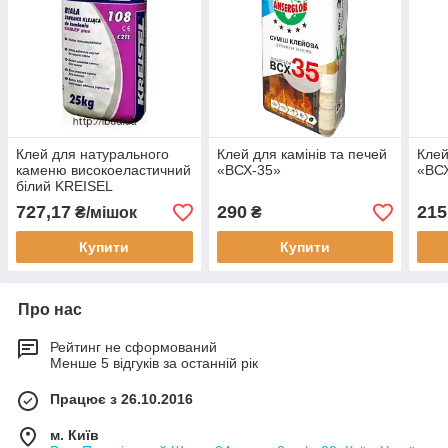
Клей для натурального
Клей для камінів та печей
Клей
каменю високоеластичний
«ВСХ-35»
«ВС
білий KREISEL
NATURSTEIN KLEBER 108
727,17
290
215
₴/мішок
₴
Купити
Купити
Про нас
Рейтинг не сформований
Менше 5 відгуків за останній рік
Працює з 26.10.2016
м. Київ