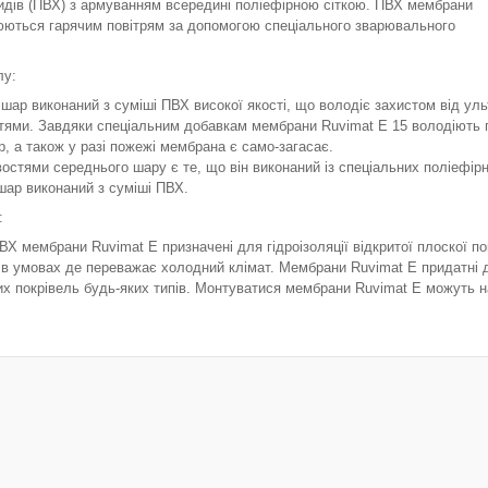
ридів (ПВХ) з армуванням всередині поліефірною сіткою. ПВХ мембрани
юються гарячим повітрям за допомогою спеціального зварювального
лу:
 шар виконаний з суміші ПВХ високої якості, що володіє захистом від у
тями. Завдяки спеціальним добавкам мембрани Ruvimat E 15 володіють пі
, а також у разі пожежі мембрана є само-загасає.
остями середнього шару є те, що він виконаний із спеціальних поліефірних
шар виконаний з суміші ПВХ.
:
ВХ мембрани Ruvimat E призначені для гідроізоляції відкритої плоскої пок
в умовах де переважає холодний клімат. Мембрани Ruvimat E придатні для
х покрівель будь-яких типів. Монтуватися мембрани Ruvimat E можуть на 