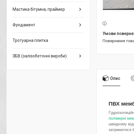
Мастика бітумна, праймер
Фундамент
Тротуарна плитка
повернення тов
ЗБВ (залізобетонні вироби)
Опис
ПВХ мемб
Гідроізоляцій
полімерні ме
швидкому відв
затриматися б