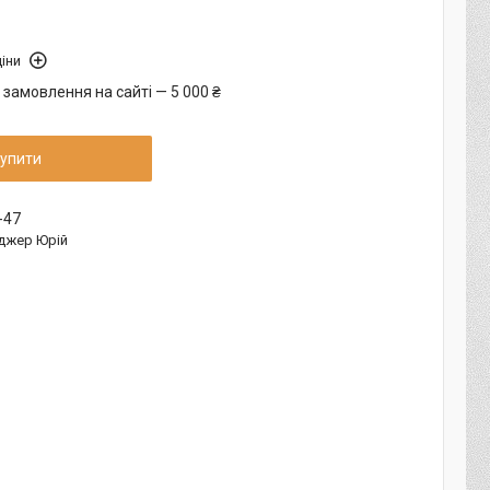
іни
 замовлення на сайті — 5 000 ₴
упити
-47
джер Юрій