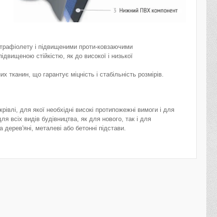
льтрафіолету і підвищеними проти-ковзаючими
двищеною стійкістю, як до високої і низької
 тканин, що гарантує міцність і стабільність розмірів.
рівлі, для якої необхідні високі протипожежні вимоги і для
 всіх видів будівництва, як для нового, так і для
дерев'яні, металеві або бетонні підстави.