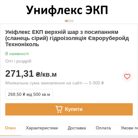
Уніфлекс ЕКП верхній шар з посипанням
(сланець сірий) гідроізоляція Євроруберойд
Техноніколь
В наявності
Опт і роздріб
271,31
₴/кв.м
Мінімальна сума замовлення на сайті — 5 000 ₴
268,50 ₴
від 500 кв.м
Купити
Опис
Характеристики
Доставка
Оплата
Умови п