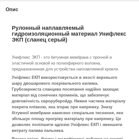
Опис
Рулонный наплавляемый
гидроизоляционный материал Унифлекс
ЭКП (сланец серый)
Унифлекс ЭКП - это битумная мембрана с прочной и
эластичной основой из полиэфирного волокна,
предназначенная для устройства наплавляемой кровли.
Уніфлекс ЕКП використовується в якості верхнього
шару двошарового покрівельного килима.
Грубозерниста сланцева посипання надійно захищає
матеріал від сонячних променів, що забезпечує
довговічність євроруберойду. Нижня частина матеріалу
покрита плівкою, яка згорає при напрямку. Знизу
бітумної мембрани нанесено спеціальне тиснення, яке
збільшує площу прогріву матеріалу при напрямку. Це
дозволяє поліпшити адгезію Уніфлекс ЕКП і зменшити
витрату палива пальника.
Висока якість бітуму і модифікуючі добавки на основі