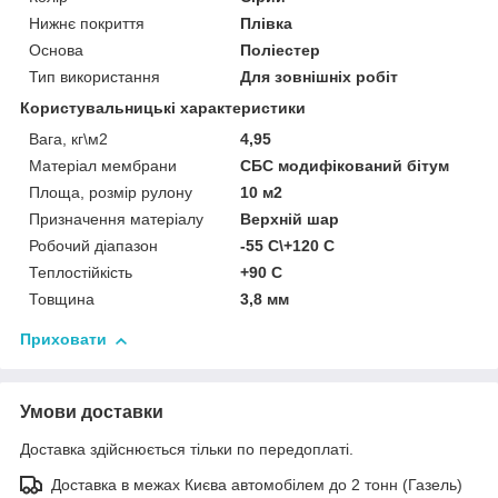
Нижнє покриття
Плівка
Основа
Поліестер
Тип використання
Для зовнішніх робіт
Користувальницькі характеристики
Вага, кг\м2
4,95
Матеріал мембрани
СБС модифікований бітум
Площа, розмір рулону
10 м2
Призначення матеріалу
Верхній шар
Робочий діапазон
-55 С\+120 С
Теплостійкість
+90 С
Товщина
3,8 мм
Приховати
Умови доставки
Доставка здійснюється тільки по передоплаті.
Доставка в межах Києва автомобілем до 2 тонн (Газель)