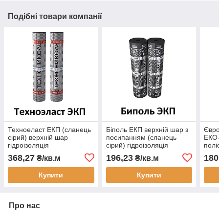
Подібні товари компанії
Техноеласт ЕКП (сланець
Біполь ЕКП верхній шар з
Євро
сірий) верхній шар
посипанням (сланець
ЕКО-
гідроізоляція
сірий) гідроізоляція
полі
Євроруберойд
Євроруберойд
для 
368,27
196,23
180
₴/кв.м
₴/кв.м
Техноніколь
Техноніколь
верх
Купити
Купити
Про нас