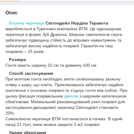
Опис
Бітумна черепиця
Світондейл Нордіка Теракота
виробляється в Туреччині компанією BTM. Це одношарова
черепиця в формі Зуб Дракона. Широка самоклеюча смуга
забезпечує підвищену стійкість до вітрових навантажень та
забезпечує високу надійність покрівлі. Гарантія на таку
покрівлю – 25 років.
Розміри
Гонти мають ширину 32 см та довжину 100 см.
Спосіб застосування
При монтажі гонта необхідно зняти силіконізовану захисну
плівку з шару, що клеїть. Приклеювання забезпечує надійне
зчеплення з основою покрівлі та з'єднує гонти між собою. При
цьому фіксація покрівельним
цвяхом
з широким капелюшком
обов'язкова. Мінімальний рекомендований ухил покрівлі для
застосування двошарової черепиці Світондейл становить
20%.
Самоклеюча черепиця BTM постачається в пачках. В одній
пачці 21 ґонт, яким можна закрити 3 м2 покрівлі.
Умови зберігання