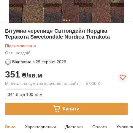
Бітумна черепиця Світондейл Нордіка
Теракота Sweetondale Nordica Terrakota
Під замовлення
Опт і роздріб
Відправка з
29 серпня 2026
351
₴/кв.м
Мінімальна сума замовлення на сайті — 5 000 ₴
344 ₴
від 100 кв.м
Купити
Опис
Характеристики
Доставка
Оплата
Умови п