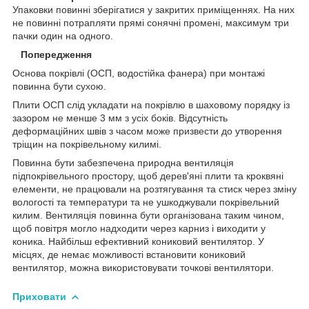
Упаковки повинні зберігатися у закритих приміщеннях. На них
не повинні потрапляти прямі сонячні промені, максимум три
пачки один на одного.
Попередження
Основа покрівлі (ОСП, водостійка фанера) при монтажі
повинна бути сухою.
Плити ОСП слід укладати на покрівлю в шаховому порядку із
зазором не менше 3 мм з усіх боків. Відсутність
деформаційних швів з часом може призвести до утворення
тріщин на покрівельному килимі.
Повинна бути забезпечена природна вентиляція
підпокрівельного простору, щоб дерев'яні плити та кроквяні
елементи, не працювали на розтягування та стиск через зміну
вологості та температури та не ушкоджували покрівельний
килим. Вентиляція повинна бути організована таким чином,
щоб повітря могло надходити через карниз і виходити у
коника. Найбільш ефективний кониковий вентилятор. У
місцях, де немає можливості встановити кониковий
вентилятор, можна використовувати точкові вентилятори.
Приховати