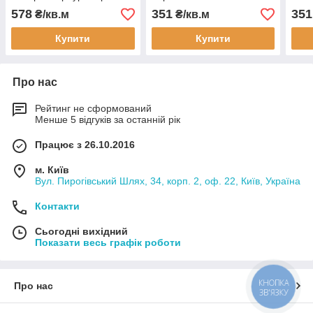
Sweetondale Bavaria
Nordica Brown
Coo
578
351
351
₴/кв.м
₴/кв.м
Harburg
Купити
Купити
Про нас
Рейтинг не сформований
Менше 5 відгуків за останній рік
Працює з 26.10.2016
м. Київ
Вул. Пирогівський Шлях, 34, корп. 2, оф. 22, Київ, Україна
Контакти
Сьогодні вихідний
Показати весь графік роботи
КНОПКА
Про нас
ЗВ'ЯЗКУ