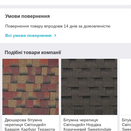
Умови повернення
Повернення товару впродовж 14 днів за домовленістю
Всі умови повернення
Подібні товари компанії
Двошарова бітумна
Бітумна черепиця
Біту
черепиця Світондейл
Світондейл Нордіка
Світ
Баварія Харбург Теракота
Коричневий Sweetondale
Swee