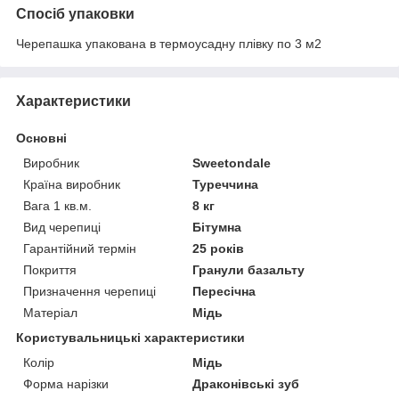
Спосіб упаковки
Черепашка упакована в термоусадну плівку по 3 м2
Характеристики
Основні
Виробник
Sweetondale
Країна виробник
Туреччина
Вага 1 кв.м.
8 кг
Вид черепиці
Бітумна
Гарантійний термін
25 років
Покриття
Гранули базальту
Призначення черепиці
Пересічна
Матеріал
Мідь
Користувальницькі характеристики
Колір
Мідь
Форма нарізки
Драконівські зуб