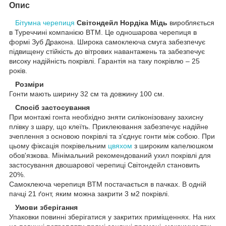
Опис
Бітумна черепиця
Світондейл Нордіка Мідь
виробляється
в Туреччині компанією BTM. Це одношарова черепиця в
формі Зуб Дракона. Широка самоклеюча смуга забезпечує
підвищену стійкість до вітрових навантажень та забезпечує
високу надійність покрівлі. Гарантія на таку покрівлю – 25
років.
Розміри
Гонти мають ширину 32 см та довжину 100 см.
Спосіб застосування
При монтажі гонта необхідно зняти силіконізовану захисну
плівку з шару, що клеїть. Приклеювання забезпечує надійне
зчеплення з основою покрівлі та з'єднує гонти між собою. При
цьому фіксація покрівельним
цвяхом
з широким капелюшком
обов'язкова. Мінімальний рекомендований ухил покрівлі для
застосування двошарової черепиці Світондейл становить
20%.
Самоклеюча черепиця BTM постачається в пачках. В одній
пачці 21 ґонт, яким можна закрити 3 м2 покрівлі.
Умови зберігання
Упаковки повинні зберігатися у закритих приміщеннях. На них