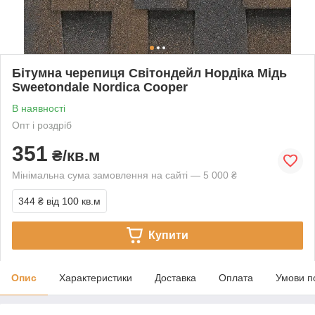
Бітумна черепиця Світондейл Нордіка Мідь
Sweetondale Nordica Cooper
В наявності
Опт і роздріб
351
₴/кв.м
Мінімальна сума замовлення на сайті — 5 000 ₴
344 ₴
від 100 кв.м
Купити
Опис
Характеристики
Доставка
Оплата
Умови п