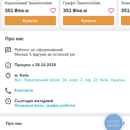
Коричневий Sweetondale
Графіт Sweetondale
Swee
Nordica Brown
Nordica Graphite
351
351
351
₴/кв.м
₴/кв.м
Купити
Купити
Про нас
Рейтинг не сформований
Менше 5 відгуків за останній рік
Працює з 26.10.2016
м. Київ
Вул. Пирогівський Шлях, 34, корп. 2, оф. 22, Київ, Україна
Контакти
Сьогодні вихідний
Показати весь графік роботи
КНОПКА
Про нас
ЗВ'ЯЗКУ