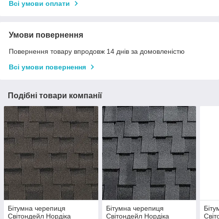
Всі умови оплати
Умови повернення
Повернення товару впродовж 14 днів за домовленістю
Всі умови повернення
Подібні товари компанії
Бітумна черепиця
Бітумна черепиця
Біту
Світондейл Нордіка
Світондейл Нордіка
Світ