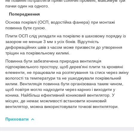
не повинні потрапляти прямі сонячні промені, максимум три
пачки один на одного.
Попередження
Основа покрівлі (ОСП, водостійка фанера) при монтажі
повинна бути сухою.
Плити ОСП слід укладати на покрівлю в шаховому порядку із
зазором не менше 3 мм з усіх боків. Відсутність
деформаційних швів з часом може призвести до утворення
тріщин на покрівельному килимі.
Повинна бути забезпечена природна вентиляція
підпокрівельного простору, щоб дерев'яні плити та кроквяні
елементи, не працювали на розтягування та стиск через зміну
вологості та температури та не ушкоджували покрівельний
килим. Вентиляція повинна бути організована таким чином,
щоб повітря могло надходити через карниз і виходити у
коника. Найбільш ефективний кониковий вентилятор. У
місцях, де немає можливості встановити кониковий
вентилятор, можна використовувати точкові вентилятори.
Приховати