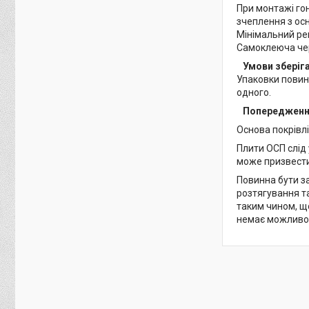
При монтажі гон
зчеплення з осн
Мінімальний ре
Самоклеюча чере
Умови зберіга
Упаковки повинн
одного.
Попередженн
Основа покрівлі
Плити ОСП слід 
може призвести
Повинна бути з
розтягування т
таким чином, щ
немає можливос