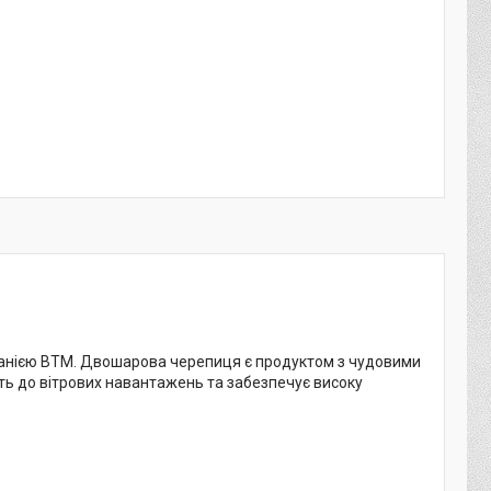
анією BTM. Двошарова черепиця є продуктом з чудовими
ть до вітрових навантажень та забезпечує високу