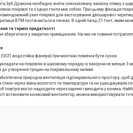
та Зуб Дракона необхідно зняти сліконізовану захисну плівку з ша
овою покрівлі та з'єднує гонти між собою. При цьому фіксація пок
комендований ухил покрівлі для застосування двошарової черепиц
пиця BTM постачається в пачках. В одній пачці 21 ґонт, яким можн
ння та термін придатності
і зберігатися у закритих приміщеннях. На них не повинні потрапля
я
 (ОСП, водостійка фанера) при монтажі повинна бути сухою.
укладати на покрівлю в шаховому порядку із зазором не менше 3 мм 
 до утворення тріщин на покрівельному килимі.
абезпечена природна вентиляція підпокрівельного простору, щоб д
а стиск через зміну вологості та температури та не ушкоджували п
об повітря могло надходити через карниз і виходити у коника. Най
ті встановити кониковий вентилятор, можна використовувати точк