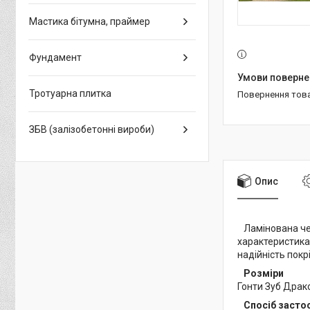
Мастика бітумна, праймер
Фундамент
Тротуарна плитка
повернення тов
ЗБВ (залізобетонні вироби)
Опис
Ламінована ч
характеристика
надійність покрі
Розміри
Гонти Зуб Драк
Спосіб засто