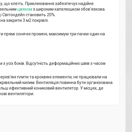
ру, що клеїть. Приклеювання забезпечує надійне
рівельним
цвяхом
з широким капелюшком обов'язкова.
і Світондейл становить 20%.
а закрити 3 м2 покрівлі.
ти прямі сонячні промені, максимум три пачки один на
з усіх боків. Відсутність деформаційних швів з часом
ерев'яні плити та кроквяні елементи, не працювали на
окрівельний килим. Вентиляція повинна бути організована
більш ефективний кониковий вентилятор. У місцях, де
ові вентилятори.