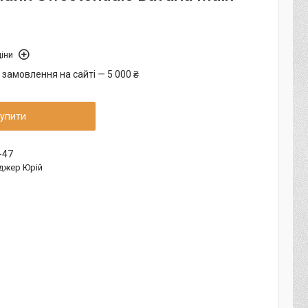
іни
 замовлення на сайті — 5 000 ₴
упити
-47
джер Юрій