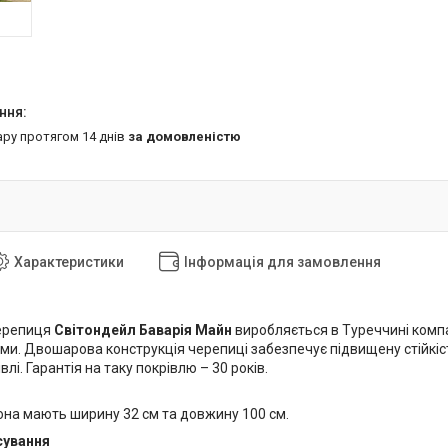
ару протягом 14 днів
за домовленістю
Характеристики
Інформація для замовлення
ерепиця
Світондейл Баварія Майн
виробляється в Туреччині комп
ми. Двошарова конструкція черепиці забезпечує підвищену стійкіс
влі. Гарантія на таку покрівлю – 30 років.
она мають ширину 32 см та довжину 100 см.
сування