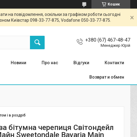
Кошик
ти на повідомлення, оскільки за графіком роботи сьогодні
ном Київстар 098-33-77-875, Vodafone 050-33-77-875.
+380 (67) 467-48-47
Менеджер Юрій
Новини
Про нас
Відгуки
Контакти
Возврат и обмен
том і в роздріб
а бітумна черепиця Світондейл
айн Sweetondale Bavaria Main