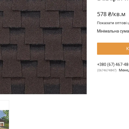
578 ₴/кв.м
Показати оптові ц
Мінімальна сума
К
+380 (67) 467-48
Мене
0674674847