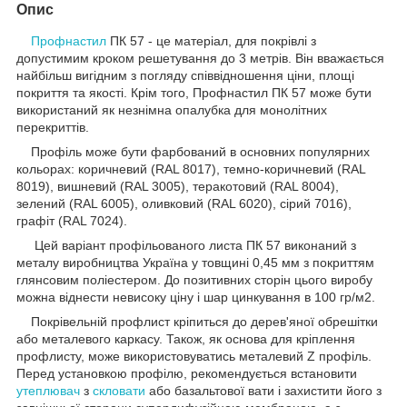
Опис
Профнастил
ПК 57 - це матеріал, для покрівлі з
допустимим кроком решетування до 3 метрів. Він вважається
найбільш вигідним з погляду співвідношення ціни, площі
покриття та якості. Крім того, Профнастил ПК 57 може бути
використаний як незнімна опалубка для монолітних
перекриттів.
Профіль може бути фарбований в основних популярних
кольорах: коричневий (RAL 8017), темно-коричневий (RAL
8019), вишневий (RAL 3005), теракотовий (RAL 8004),
зелений (RAL 6005), оливковий (RAL 6020), сірий 7016),
графіт (RAL 7024).
Цей варіант профільованого листа ПК 57 виконаний з
металу виробництва Україна у товщині 0,45 мм з покриттям
глянсовим поліестером. До позитивних сторін цього виробу
можна віднести невисоку ціну і шар цинкування в 100 гр/м2.
Покрівельній профлист кріпиться до дерев'яної обрешітки
або металевого каркасу. Також, як основа для кріплення
профлисту, може використовуватись металевий Z профіль.
Перед установкою профілю, рекомендується встановити
утеплювач
з
скловати
або базальтової вати і захистити його з