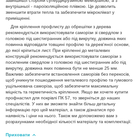
завнішньої сторони супердифузійною мембраною, а з
внутрішньої - пароізоляційною плівкою. Це дозволить
зменшити втрати тепла та забезпечити мікроклімат у
приміщенні.
Для кріплення профлисту до обрешітки з дерева
рекомендується використовувати саморізи зі свердлом з
головкою під шестигранник або під викрутку, довжина яких
повинна відповідати товщині профілю та дерев'яної основи,
до якої кріпиться лист. При кріпленні до металевих
конструкцій рекомендується використовувати саморізи з
посиленим свердлом з головкою під шестигранник або під
викрутку, довжина яких повинна бути не менше 25 мм.
Важливо забезпечити встановлення саморізів без перекосів,
щоб уникнути пошкодження металевого профілю та гумового
ущільнювача саморіза, щоб забезпечити максимальну
міцність та герметичність кріплення. Якщо ви хочете купити
профнастил для покрівлі ПК 57, то зверніться до наших
спеціалістів. У них ви зможете знайти більш детальну
інформацію про цей матеріал, а також дізнатися про
наявність і ціни на нього. Також ми допоможемо вам з
розрахунками необхідної кількості матеріалу та комплектації.
Приховати