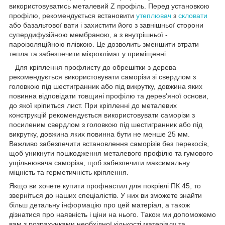
використовуватись металевий Z профіль. Перед установкою
профілю, рекомендується встановити
утеплювач
з
скловати
або базальтової вати і захистити його з завнішньої сторони
супердифузійною мембраною, а з внутрішньої -
пароізоляційною плівкою. Це дозволить зменшити втрати
тепла та забезпечити мікроклімат у приміщенні.
Для кріплення профлисту до обрешітки з дерева
рекомендується використовувати саморізи зі свердлом з
головкою під шестигранник або під викрутку, довжина яких
повинна відповідати товщині профілю та дерев'яної основи,
до якої кріпиться лист. При кріпленні до металевих
конструкцій рекомендується використовувати саморізи з
посиленим свердлом з головкою під шестигранник або під
викрутку, довжина яких повинна бути не менше 25 мм.
Важливо забезпечити встановлення саморізів без перекосів,
щоб уникнути пошкодження металевого профілю та гумового
ущільнювача саморіза, щоб забезпечити максимальну
міцність та герметичність кріплення.
Якщо ви хочете купити профнастил для покрівлі ПК 45, то
зверніться до наших спеціалістів. У них ви зможете знайти
більш детальну інформацію про цей матеріал, а також
дізнатися про наявність і ціни на нього. Також ми допоможемо
вам з розрахунками необхідної кількості матеріалу та