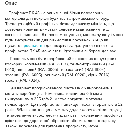
Опис
Профлист ПК 45 - є одним з найбільш популярних
матеріалів для покрівлі будинків та громадських споруд.
Трепецеподібний профіль забезпечує високу міцність, що
дозволяє йому витримувати снігове навантаження та дії
зовнішніх чинників. Він легко монтується, має малу вагу і може
бути використаний для різних типів покрівель. Якщо ви
шукаєте
профнастил
для покрівлі за доступною ціною, то
профнастил ПК 45 може стати ідеальним вибором для вас.
Профіль може бути фарбований в основних популярних
кольорах: коричневий (RAL 8017), темно-коричневий (RAL
8019), вишневий (RAL 3005), теракотовий (RAL 8004),
зелений (RAL 6005), оливковий (RAL 6020), сірий 7016),
графіт (RAL 7024).
Цей варіант профільованого листа ПК 45 вироблений з
металу виробництва Німеччина товщиною 0,5 мм з
цинкуванням в 225 гр/м2. Метал покритий матовим
поліестером. Це профнастил найвищої якості з гарантією в 12
років. Збільшена товщина металу додає жорсткості конструкціі
та забезпечує високу несучу здатність. Покрівельній профлист
кріпиться до дерев'яної обрешітки або металевого каркасу.
Також, як основа для кріплення профлисту, може