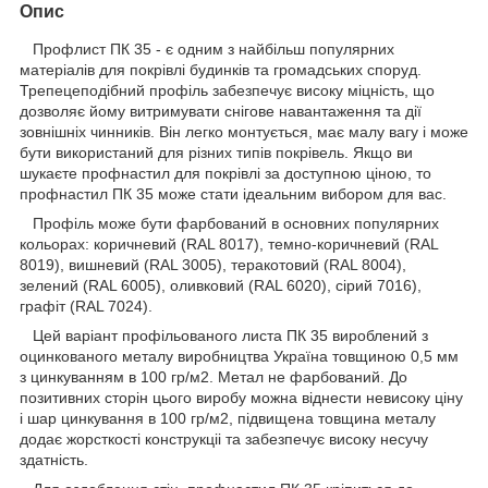
Опис
Профлист ПК 35 - є одним з найбільш популярних
матеріалів для покрівлі будинків та громадських споруд.
Трепецеподібний профіль забезпечує високу міцність, що
дозволяє йому витримувати снігове навантаження та дії
зовнішніх чинників. Він легко монтується, має малу вагу і може
бути використаний для різних типів покрівель. Якщо ви
шукаєте профнастил для покрівлі за доступною ціною, то
профнастил ПК 35 може стати ідеальним вибором для вас.
Профіль може бути фарбований в основних популярних
кольорах: коричневий (RAL 8017), темно-коричневий (RAL
8019), вишневий (RAL 3005), теракотовий (RAL 8004),
зелений (RAL 6005), оливковий (RAL 6020), сірий 7016),
графіт (RAL 7024).
Цей варіант профільованого листа ПК 35 вироблений з
оцинкованого металу виробництва Україна товщиною 0,5 мм
з цинкуванням в 100 гр/м2. Метал не фарбований. До
позитивних сторін цього виробу можна віднести невисоку ціну
і шар цинкування в 100 гр/м2, підвищена товщина металу
додає жорсткості конструкціі та забезпечує високу несучу
здатність.