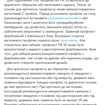
Для оздоблення стін, профнастил ПК 35 кріпиться до
дерев'яної обрешітки або металевого каркасу. Також, як
основа для кріплення профлисту, може використовуватись
металевий Z профіль. Перед установкою профілю на стіну,
рекомендується встановити
утеплювач
з
скловати
або
базальтової вати і захистити його супердифузійною
мембраною, що дозволить зменшити втрати тепла та
забезпечити мікроклімат у приміщенні. Зазвичай профлист
фарбований з зовнішнього боку. Внутрішня сторона
металевого профілю покрита сірою
грунтовкою
. Але
спеціально для заборів, профлист ПК 35 може бути
використаний у варіанті з двостороннім фарбуванням. Крім
того, для заборів можна використовувати профіль з
фарбуванням, яке схоже на дерево або кирпичну кладку, що
дозволить створити оригінальний дизайн.
Для кріплення профлисту до обрешітки з дерева
рекомендується використовувати саморізи зі свердлом з
головкою під шестигранник або під викрутку, довжина яких
повинна відповідати товщині профілю та дерев'яної основи,
до якої кріпиться лист. При кріпленні до металевих
конструкцій рекомендується використовувати саморізи з
посиленим свердлом з головкою під шестигранник або під
викрутку, довжина яких повинна бути не менше 25 мм.
Важливо забезпечити встановлення саморізів без перекосів,