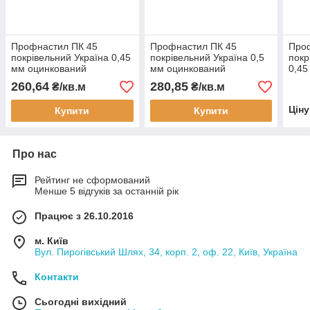
Профнастил ПК 45
Профнастил ПК 45
Про
покрівельний Україна 0,45
покрівельний Україна 0,5
покр
мм оцинкований
мм оцинкований
0,45
260,64
280,85
₴/кв.м
₴/кв.м
Цін
Купити
Купити
Про нас
Рейтинг не сформований
Менше 5 відгуків за останній рік
Працює з 26.10.2016
м. Київ
Вул. Пирогівський Шлях, 34, корп. 2, оф. 22, Київ, Україна
Контакти
Сьогодні вихідний