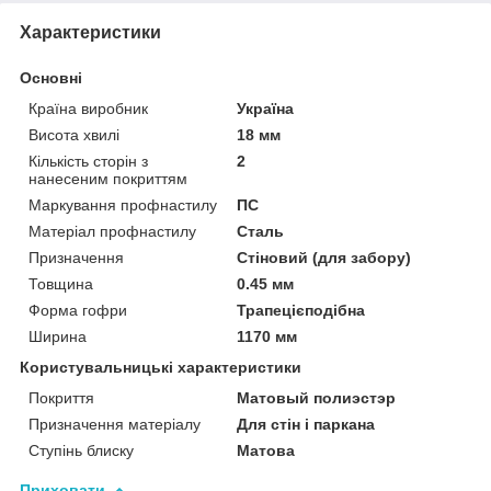
Характеристики
Основні
Країна виробник
Україна
Висота хвилі
18 мм
Кількість сторін з
2
нанесеним покриттям
Маркування профнастилу
ПС
Матеріал профнастилу
Сталь
Призначення
Стіновий (для забору)
Товщина
0.45 мм
Форма гофри
Трапецієподібна
Ширина
1170 мм
Користувальницькі характеристики
Покриття
Матовый полиэстэр
Призначення матеріалу
Для стін і паркана
Ступінь блиску
Матова
Приховати