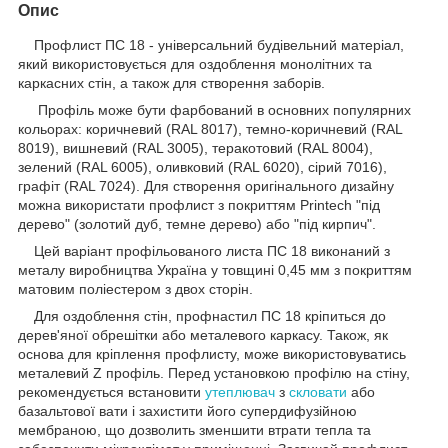
Опис
Профлист ПС 18 - універсальний будівельний матеріал,
який використовується для оздоблення монолітних та
каркасних стін, а також для створення заборів.
Профіль може бути фарбований в основних популярних
кольорах: коричневий (RAL 8017), темно-коричневий (RAL
8019), вишневий (RAL 3005), теракотовий (RAL 8004),
зелений (RAL 6005), оливковий (RAL 6020), сірий 7016),
графіт (RAL 7024). Для створення оригінального дизайну
можна використати профлист з покриттям Printech "під
дерево" (золотий дуб, темне дерево) або "під кирпич".
Цей варіант профільованого листа ПС 18 виконаний з
металу виробництва Україна у товщині 0,45 мм з покриттям
матовим поліестером з двох сторін.
Для оздоблення стін, профнастил ПС 18 кріпиться до
дерев'яної обрешітки або металевого каркасу. Також, як
основа для кріплення профлисту, може використовуватись
металевий Z профіль. Перед установкою профілю на стіну,
рекомендується встановити
утеплювач
з
скловати
або
базальтової вати і захистити його супердифузійною
мембраною, що дозволить зменшити втрати тепла та