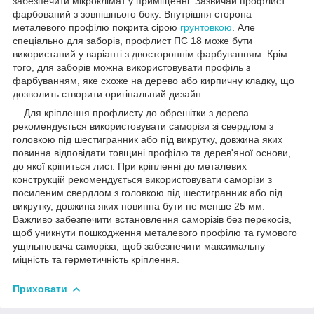
забезпечити мікроклімат у приміщенні. Зазвичай профлист
фарбований з зовнішнього боку. Внутрішня сторона
металевого профілю покрита сірою
грунтовкою
. Але
спеціально для заборів, профлист ПС 18 може бути
використаний у варіанті з двостороннім фарбуванням. Крім
того, для заборів можна використовувати профіль з
фарбуванням, яке схоже на дерево або кирпичну кладку, що
дозволить створити оригінальний дизайн.
Для кріплення профлисту до обрешітки з дерева
рекомендується використовувати саморізи зі свердлом з
головкою під шестигранник або під викрутку, довжина яких
повинна відповідати товщині профілю та дерев'яної основи,
до якої кріпиться лист. При кріпленні до металевих
конструкцій рекомендується використовувати саморізи з
посиленим свердлом з головкою під шестигранник або під
викрутку, довжина яких повинна бути не менше 25 мм.
Важливо забезпечити встановлення саморізів без перекосів,
щоб уникнути пошкодження металевого профілю та гумового
ущільнювача саморіза, щоб забезпечити максимальну
міцність та герметичність кріплення.
Приховати