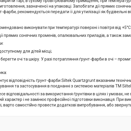
закритій тарі, в сухому провітрюваному приміщенні, при температурі
виготовлення, зазначеної на упаковці. Запобігати дії прямих сонячн
т-фарби, рекомендується передати її для утилізації як будівельні в
комендовано виконувати при температурі поверхні і повітря від +5°С 
дії прямих сонячних променів, опалювальних приладів, а також зам
и:
едоступному для дітей місці;
и берегти очі та шкіру. У разі потрапляння ґрунт-фарби в очі – пром
ика:
нтує відповідність ґрунт-фарби Siltek Quartzgrunt вказаним техні
тування та застосування в поєднанні з системою матеріалів ТМ Silte
есе відповідальності за використання ґрунтівки в цілях і умовах, н
 характер і не замінює професійної підготовки виконавця. При вико
і, варто самостійно провести додаткові випробування, або звернут