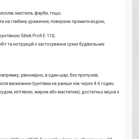
висолів, мастила, фарби, тощо;
алити на глибину ураження, поверхню промити водою,
унтівкою Siltek Profi E-110;
іт та інструкцій з застосування сухих будівельних
апрямку, рівномірно, в один шар, без пропусків;
сля висихання ґрунтівки не раніше ніж через 4-6 годин;
рудом, кіптявою, жиром або мастилом), достатньо міцна з