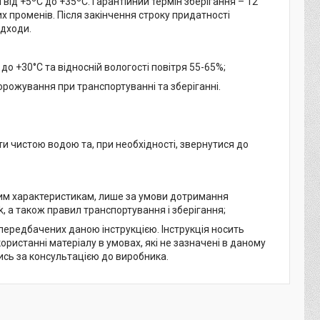
 від +5ºС до +35ºС. Гарантійний термін зберігання – 12
их променів. Після закінчення строку придатності
ідходи.
до +30°С та відносній вологості повітря 55-65%;
орожування при транспортуванні та зберіганні.
ити чистою водою та, при необхідності, звернутися до
чним характеристикам, лише за умови дотримання
k, а також правил транспортування і зберігання;
е передбачених даною інструкцією. Інструкція носить
ристанні матеріалу в умовах, які не зазначені в даному
ись за консультацією до виробника.