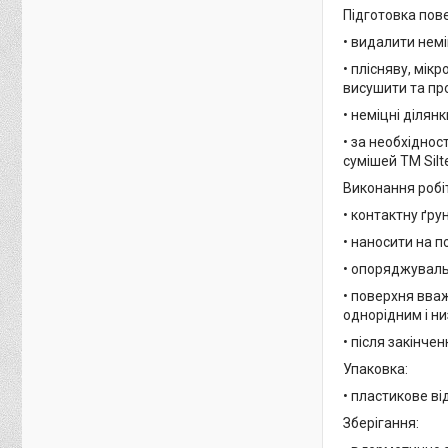
Підготовка пове
• видалити немі
• плісняву, мік
висушити та про
• неміцні ділян
• за необхіднос
сумішей ТМ Silt
Виконання робіт
• контактну ґр
• наносити на п
• опоряджуваль
• поверхня вва
однорідним і н
• після закінче
Упаковка:
• пластикове ві
Зберігання: