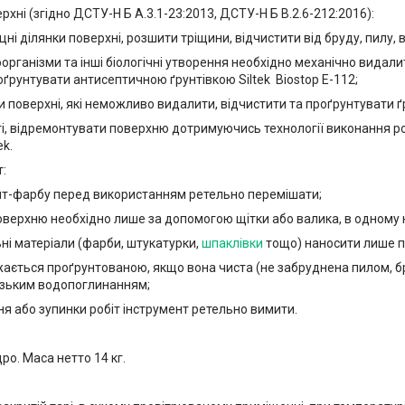
рхні (згідно ДСТУ-Н Б А.3.1-23:2013, ДСТУ-Н Б В.2.6-212:2016):
цні ділянки поверхні, розшити тріщини, відчистити від бруду, пилу, 
роорганізми та інші біологічні утворення необхідно механічно вид
ґрунтувати антисептичною ґрунтівкою Siltek Biostop E-112;
ки поверхні, які неможливо видалити, відчистити та проґрунтувати ґр
ті, відремонтувати поверхню дотримуючись технології виконання роб
ek.
:
унт-фарбу перед використанням ретельно перемішати;
оверхню необхідно лише за допомогою щітки або валика, в одному н
ні матеріали (фарби, штукатурки,
шпаклівки
тощо) наносити лише пі
жається проґрунтованою, якщо вона чиста (не забруднена пилом, б
изьким водопоглинанням;
ння або зупинки робіт інструмент ретельно вимити.
дро. Маса нетто 14 кг.