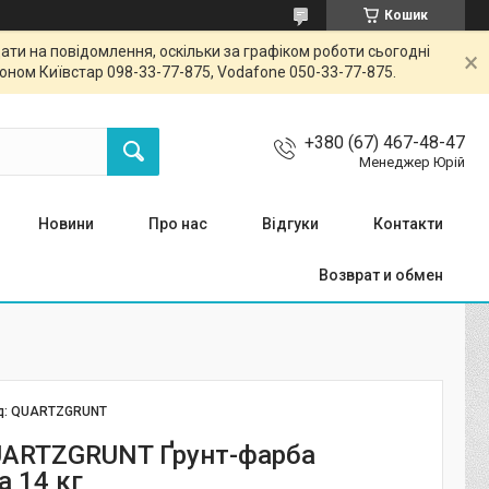
Кошик
ти на повідомлення, оскільки за графіком роботи сьогодні
ном Київстар 098-33-77-875, Vodafone 050-33-77-875.
+380 (67) 467-48-47
Менеджер Юрій
Новини
Про нас
Відгуки
Контакти
Возврат и обмен
д:
QUARTZGRUNT
UARTZGRUNT Ґрунт-фарба
а 14 кг