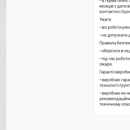
• в герметично 
місяців з дати 
контактної ґрун
Увага:
• всі роботи ре
• не допускати 
Правила безпек
• зберігати в н
• під час робот
лікаря.
Гарантії виробн
• виробник гара
технології ґрун
• виробник не н
рекомендаційний
технічному опис