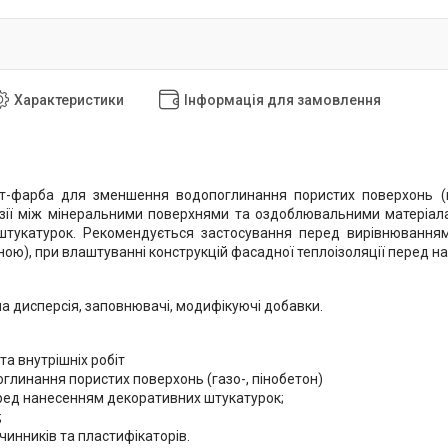
Характеристики
Інформація для замовлення
нт-фарба для зменшення водопоглинання пористих поверхонь (га
езії між мінеральними поверхнями та оздоблювальними матеріал
штукатурок. Рекомендується застосування перед вирівнюванням
ою), при влаштуванні конструкцій фасадної теплоізоляції перед 
а дисперсія, заповнювачі, модифікуючі добавки.
 та внутрішніх робіт
оглинання пористих поверхонь (газо-, пінобетон)
ред нанесенням декоративних штукатурок;
;
зчинників та пластифікаторів.