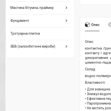
Мастика бітумна, праймер
Фундамент
Опис
Тротуарна плитка
Опис:
ЗБВ (залізобетонні вироби)
контактна ґру
контакту і адг
декоративних 
цементно-піщан
Склад:
водно-полімерн
Властивості:
• Для зовнішніх
• Знижує водоп
• Ефективна пе
• Паропроникна
• Не містить ро