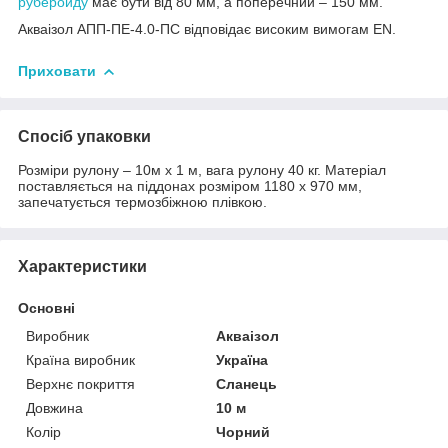
руберойду
має бути від 80 мм, а поперечний – 150 мм.
Акваізол АПП-ПЕ-4.0-ПС відповідає високим вимогам EN.
Приховати
Спосіб упаковки
Розміри рулону – 10м х 1 м, вага рулону 40 кг. Матеріал
поставляється на піддонах розміром 1180 х 970 мм,
запечатується термозбіжною плівкою.
Характеристики
Основні
Виробник
Акваізол
Країна виробник
Україна
Верхнє покриття
Сланець
Довжина
10 м
Колір
Чорний