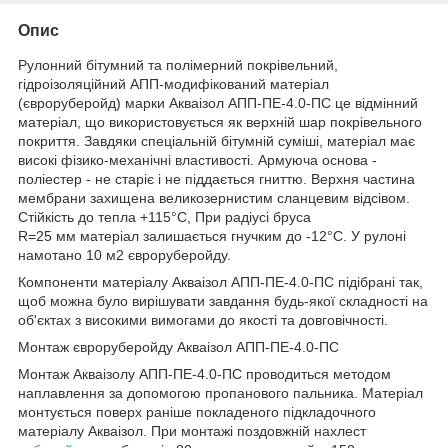
Опис
Рулонний бітумний та полімерний покрівельний,
гідроізоляційний АПП-модифікований матеріал
(євроруберойд) марки Акваізол АПП-ПЕ-4.0-ПС це відмінний
матеріал, що використовується як верхній шар покрівельного
покриття. Завдяки спеціальній бітумній суміші, матеріал має
високі фізико-механічні властивості. Армуюча основа -
поліестер - не старіє і не піддається гниттю. Верхня частина
мембрани захищена великозернистим сланцевим відсівом.
Стійкість до тепла +115°С, При радіусі бруса
R=25 мм матеріал залишається гнучким до -12°С. У рулоні
намотано 10 м2 євроруберойду.
Компоненти матеріалу Акваізол АПП-ПЕ-4.0-ПС підібрані так,
щоб можна було вирішувати завдання будь-якої складності на
об'єктах з високими вимогами до якості та довговічності.
Монтаж євроруберойду Акваізол АПП-ПЕ-4.0-ПС
Монтаж Акваізолу АПП-ПЕ-4.0-ПС проводиться методом
наплавлення за допомогою пропанового пальника. Матеріал
монтується поверх раніше покладеного підкладочного
матеріалу Акваізол. При монтажі поздовжній нахлест