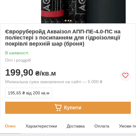
Євроруберойд Акваізол АПП-ПЕ-4.0-ПС на
поліестері з посипанням для гідроізоляції
покрівлі верхній шар (броня)
В наявності
Опт і роздріб
199,90
₴/кв.м
Мінімальна сума замовлення на сайті — 5 000 ₴
195,65 ₴
від 200 кв.м
Купити
Опис
Характеристики
Доставка
Оплата
Умови п