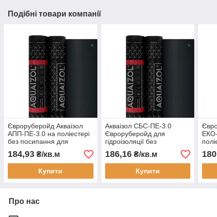
Подібні товари компанії
Євроруберойд Акваізол
Акваізол СБС-ПЕ-3.0
Євро
АПП-ПЕ-3.0 на поліестері
Євроруберойд для
ЕКО-
без посипання для
гідроізоляції без
полі
гідроізоляції покрівлі та
посипання нижній шар на
для 
184,93
186,16
180
₴/кв.м
₴/кв.м
фундаменту
поліестері
верх
Купити
Купити
Про нас