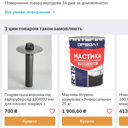
Повернення товару впродовж 14 днів за домовленістю
Всі умови повернення
З цим товаром також замовляють
Покрівельна воронка під
Мастика бітумно-
Ново
євроруберойд 110/600 мм
каучукова «Універсальна»
180 
для плоскої покрівлі з
25 кг
міне
листяуловлювачем
вата
700
1 908,60
413
₴
₴
покр
Купити
Купити