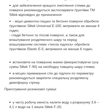
для забезпечення кращого зчеплення стяжки до
поверхні рекомендується застосовувати ґрунтівки ТМ
Siltek відповідно до призначення:
- міцні цементно-піщані та бетонні поверхні обробити
ґрунтівкою Siltek Universal E-100, витримати не менше 4
годин;
- гладкі бетонні та гіпсові поверхні, а також для
влаштування розділяючого шару та перед
влаштуванням системи «тепла підлога» обробити
ґрунтівкою Elastic E-5, витримати не менше 6 годин;
встановити на поверхню маяки (використовуючи суху
суміш Siltek Т-90) на необхідну товщину шару стяжки;
в місцях примикання стін до підлоги по периметру
рекомендується закріпити спеціальну розділяючу
демпферну стрічку.
Приготування розчинової суміші:
у чисту робочу ємність налити воду з розрахунку 3,6 –
4,1 л води на 1 мішок Siltek F-20;