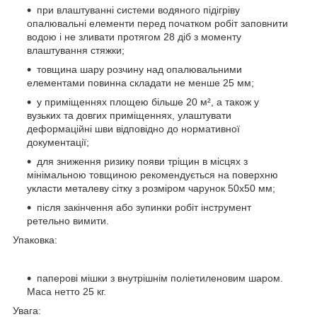
при влаштуванні системи водяного підігріву
опалювальні елементи перед початком робіт заповнити
водою і не зливати протягом 28 діб з моменту
влаштування стяжки;
товщина шару розчину над опалювальними
елементами повинна складати не менше 25 мм;
у приміщеннях площею більше 20 м², а також у
вузьких та довгих приміщеннях, улаштувати
деформаційні шви відповідно до нормативної
документації;
для зниження ризику появи тріщин в місцях з
мінімальною товщиною рекомендується на поверхню
укласти металеву сітку з розміром чарунок 50х50 мм;
після закінчення або зупинки робіт інструмент
ретельно вимити.
Упаковка:
паперові мішки з внутрішнім поліетиленовим шаром.
Маса нетто 25 кг.
Увага: