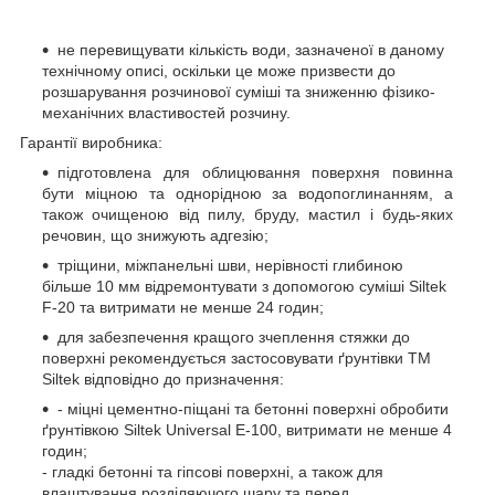
не перевищувати кількість води, зазначеної в даному
технічному описі, оскільки це може призвести до
розшарування розчинової суміші та зниженню фізико-
механічних властивостей розчину.
Гарантії виробника:
підготовлена для облицювання поверхня повинна
бути міцною та однорідною за водопоглинанням, а
також очищеною від пилу, бруду, мастил і будь-яких
речовин, що знижують адгезію;
тріщини, міжпанельні шви, нерівності глибиною
більше 10 мм відремонтувати з допомогою суміші Siltek
F-20 та витримати не менше 24 годин;
для забезпечення кращого зчеплення стяжки до
поверхні рекомендується застосовувати ґрунтівки ТМ
Siltek відповідно до призначення:
- міцні цементно-піщані та бетонні поверхні обробити
ґрунтівкою Siltek Universal E-100, витримати не менше 4
годин;
- гладкі бетонні та гіпсові поверхні, а також для
влаштування розділяючого шару та перед