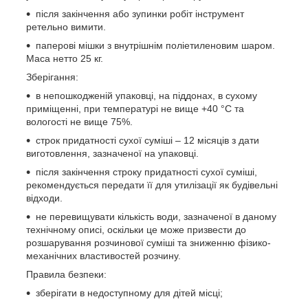
після закінчення або зупинки робіт інструмент
ретельно вимити.
паперові мішки з внутрішнім поліетиленовим шаром.
Маса нетто 25 кг.
Зберігання:
в непошкодженій упаковці, на піддонах, в сухому
приміщенні, при температурі не вище +40 °С та
вологості не вище 75%.
строк придатності сухої суміші – 12 місяців з дати
виготовлення, зазначеної на упаковці.
після закінчення строку придатності сухої суміші,
рекомендується передати її для утилізації як будівельні
відходи.
не перевищувати кількість води, зазначеної в даному
технічному описі, оскільки це може призвести до
розшарування розчинової суміші та зниженню фізико-
механічних властивостей розчину.
Правила безпеки:
зберігати в недоступному для дітей місці;