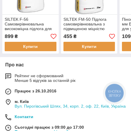
SILTEK F-56
SILTEK FM-50 Підлога
Піно
Самовирівнювальна
самовирівнювальна з
мм E
високоміцна підлога для
підвищеною міцністю
для 
зовнішніх робіт від 4 мм,
товщиною від 2 мм 25 кг
штук
899
455
109
₴
₴
25 кг
покр
Купити
Купити
Про нас
Рейтинг не сформований
Менше 5 відгуків за останній рік
Працює з 26.10.2016
КНОПКА
ЗВ'ЯЗКУ
м. Київ
Вул. Пирогівський Шлях, 34, корп. 2, оф. 22, Київ, Україна
Контакти
Сьогодні працює з 09:00 до 17:00