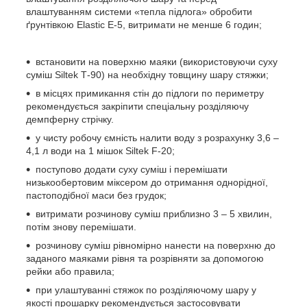
влаштуванням системи «тепла підлога» обробити
ґрунтівкою Elastic E-5, витримати не менше 6 годин;
встановити на поверхню маяки (використовуючи суху
суміш Siltek Т-90) на необхідну товщину шару стяжки;
в місцях примикання стін до підлоги по периметру
рекомендується закріпити спеціальну розділяючу
демпферну стрічку.
у чисту робочу ємність налити воду з розрахунку 3,6 –
4,1 л води на 1 мішок Siltek F-20;
поступово додати суху суміш і перемішати
низькообертовим міксером до отримання однорідної,
пастоподібної маси без грудок;
витримати розчинову суміш приблизно 3 – 5 хвилин,
потім знову перемішати.
розчинову суміш рівномірно нанести на поверхню до
заданого маяками рівня та розрівняти за допомогою
рейки або правила;
при улаштуванні стяжок по розділяючому шару у
якості прошарку рекомендується застосовувати