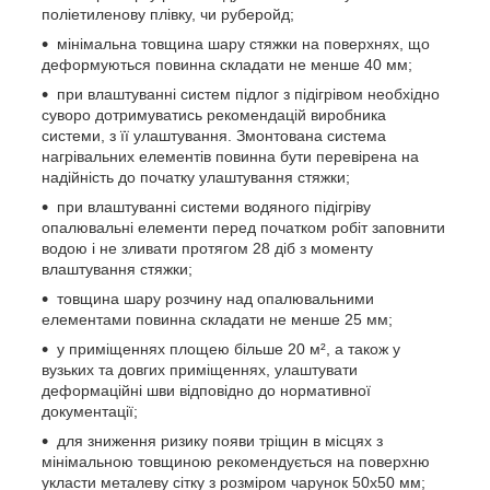
поліетиленову плівку, чи руберойд;
мінімальна товщина шару стяжки на поверхнях, що
деформуються повинна складати не менше 40 мм;
при влаштуванні систем підлог з підігрівом необхідно
суворо дотримуватись рекомендацій виробника
системи, з її улаштування. Змонтована система
нагрівальних елементів повинна бути перевірена на
надійність до початку улаштування стяжки;
при влаштуванні системи водяного підігріву
опалювальні елементи перед початком робіт заповнити
водою і не зливати протягом 28 діб з моменту
влаштування стяжки;
товщина шару розчину над опалювальними
елементами повинна складати не менше 25 мм;
у приміщеннях площею більше 20 м², а також у
вузьких та довгих приміщеннях, улаштувати
деформаційні шви відповідно до нормативної
документації;
для зниження ризику появи тріщин в місцях з
мінімальною товщиною рекомендується на поверхню
укласти металеву сітку з розміром чарунок 50х50 мм;