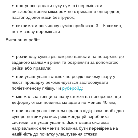
поступово додати суху суміш і перемішати
низькообертовим міксером до отримання однорідної,
пастоподібної маси без грудок;
витримати розчинову суміш приблизно 3 – 5 хвилин,
потім знову перемішати.
Виконання робіт:
розчинову суміш рівномірно нанести на поверхню до
заданого маяками рівня та розрівняти за допомогою
рейки або правила;
при улаштуванні стяжок по розділяючому шару у
якості прошарку рекомендується застосовувати
поліетиленову плівку, чи
руберойд
;
мінімальна товщина шару стяжки на поверхнях, що
деформуються повинна складати не менше 40 мм;
при влаштуванні систем підлог з підігрівом необхідно
суворо дотримуватись рекомендацій виробника
системи, з її улаштування. Змонтована система
нагрівальних елементів повинна бути перевірена на
надійність до початку улаштування стяжки;