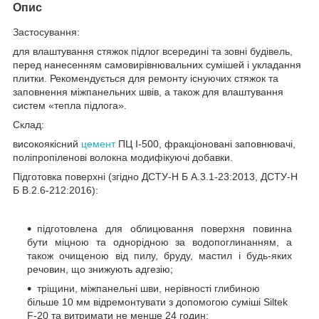
Опис
Застосування:
для влаштування стяжок підлог всередині та зовні будівель,
перед нанесенням самовирівнювальних сумішей і укладання
плитки. Рекомендується для ремонту існуючих стяжок та
заповнення міжпанельних швів, а також для влаштування
систем «тепла підлога».
Склад:
високоякісний
цемент
ПЦ І-500, фракціоновані заповнювачі,
поліпропіленові волокна модифікуючі добавки.
Підготовка поверхні (згідно ДСТУ-Н Б А.3.1-23:2013, ДСТУ-Н
Б В.2.6-212:2016):
підготовлена для облицювання поверхня повинна
бути міцною та однорідною за водопоглинанням, а
також очищеною від пилу, бруду, мастил і будь-яких
речовин, що знижують адгезію;
тріщини, міжпанельні шви, нерівності глибиною
більше 10 мм відремонтувати з допомогою суміші Siltek
F-20 та витримати не менше 24 годин;