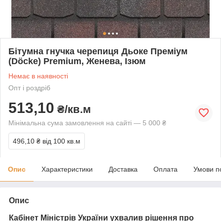
Бітумна гнучка черепиця Дьоке Преміум
(Döcke) Premium, Женева, Ізюм
Немає в наявності
Опт і роздріб
513,10
₴/кв.м
Мінімальна сума замовлення на сайті — 5 000 ₴
496,10 ₴
від 100 кв.м
Опис
Характеристики
Доставка
Оплата
Умови п
Опис
Кабінет Міністрів України ухвалив рішення про