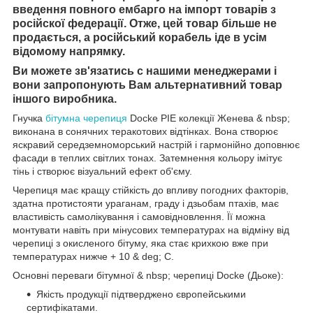
введення повного ембарго на імпорт товарів з
російскої федерації. Отже, цей товар більше не
продається
, а російський корабель іде в усім
відомому напрямку.
Ви можете зв'язатись с нашими менеджерами і
вони запропонують Вам альтернативний товар
іншого виробника.
Гнучка
бітумна черепиця
Docke PIE колекції Женева & nbsp;
виконана в сонячних теракотових відтінках. Вона створює
яскравий середземноморський настрій і гармонійно доповнює
фасади в теплих світлих тонах. Затемнення кольору імітує
тінь і створює візуальний ефект об'єму.
Черепиця має кращу стійкість до впливу погодних факторів,
здатна протистояти ураганам, граду і дзьобам птахів, має
властивість самолікування і самовідновлення. Її можна
монтувати навіть при мінусових температурах на відміну від
черепиці з окисленого бітуму, яка стає крихкою вже при
температурах нижче + 10 & deg; С.
Основні переваги бітумної & nbsp; черепиці Docke (Дьоке):
Якість продукції підтверджено європейськими
сертифікатами.