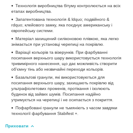
Технологія виробництва бітуму контролюється на всіх
етапах виробництва.
Запатентована технологія & ldquo; подвійного &
rdquo; клейового замку, яка поєднує американську і
європейську системи.
Матеріал захищений силіконовою плівкою, яка легко
знімається при установці черепиці на покрівлю.
Варіації кольорів та візерунків. При фарбуванні
посипання верхнього шару використовується технологія
тривимірного нанесення, що дає можливість створити
об'ємну тінь або незвичайні переходи кольорів.
Базальтові гранули, які використовуються для
посипання верхнього шару, захищають покрівлю від
ультрафіолетових променів, протікання і ізолюють
будинок від зайвих шумів. Посипання надійно
утримується на черепиці і не осипається з покриття.
Пофарбовані гранули не тьмяніють з часом завдяки
технології фарбування Stabifest +.
Приховати