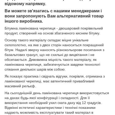
відомому напрямку.
Ви можете зв'язатись с нашими менеджерами і
вони запропонують Вам альтернативний товар
іншого виробника.
Бітумна ламінована черепиця - двошаровий покрівельний
продукт, створений на основі збагаченого киснем бітуму.
Основу такого матеріалу складає міцне унікальне
склополотно, на яке з двох сторін наноситься покращений
бітум. Надалі зверху наносять різнокольорове посипання з
базальтових гранул, що не схильні до вицвітання і не
обсипаються. Дивовижна міцність такого матеріалу, як
ламінована черепиця, забезпечується завдяки технологі
спікання декількох шарів між собою.
Як показує практика і свідчать відгуки, покрівля, отримана з
ламінованої черепиці, має автентичний привабливий
масивний рельєф.
На сьогоднішній день ламінована черепиця використовується
на дахах будь-якої конфігурації і складності. Для її
використання необхідний ухил ската даху від 12 градусів.
Відмінні естетичні характеристики і технічні показники
надають можливість експлуатувати такий матеріал в