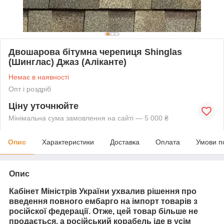
Двошарова бітумна черепиця Shinglas
(Шинглас) Джаз (Аліканте)
Немає в наявності
Опт і роздріб
Ціну уточнюйте
Мінімальна сума замовлення на сайті — 5 000 ₴
Опис
Характеристики
Доставка
Оплата
Умови п
Опис
Кабінет Міністрів України ухвалив рішення про
введення повного ембарго на імпорт товарів з
російскої федерації. Отже, цей товар більше не
продається
, а російський корабель іде в усім