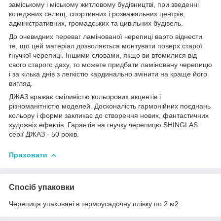
заміському і міському житловому будівництві, при зведенні
котеджних селищ, спортивних і розважальних центрів,
адміністративних, громадських та цивільних будівель.
До очевидних переваг ламінованої черепиці варто віднести
те, що цей матеріал дозволяється монтувати поверх старої
гнучкої черепиці. Іншими словами, якщо ви втомилися від
свого старого даху, то можете придбати ламіновану черепицю
і за кілька днів з легкістю кардинально змінити на краще його
вигляд.
ДЖАЗ вражає сміливістю кольорових акцентів і
різноманітністю моделей. Досконалість гармонійних поєднань
кольору і форми закликає до створення нових, фантастичних
художніх ефектів. Гарантія на гнучку черепицю SHINGLAS
серії ДЖАЗ - 50 років.
Приховати
Спосіб упаковки
Черепиця упаковані в термоусадочну плівку по 2 м2