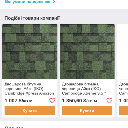
Всі умови повернення
Подібні товари компанії
Двошарова бітумна
Двошарова бітумна
Двош
черепиця Айко (IKO)
черепиця Айко (IKO)
чере
Cambridge Xpress Amazon
Cambridge Xtreme 9.5 °
Camb
Green Зелена
Amazon Green Зелена
Eart
1 007
1 350,60
1 0
₴/кв.м
₴/кв.м
Купити
Купити