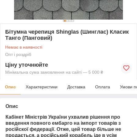
Бітумна черепиця Shinglas (Шинглас) Класик
Танго (Панговий)
Немає в наявності
Опт і роздріб
Ціну уточнюйте
Мінімальна сума замовлення на сайті — 5 000 ₴
Опис
Характеристики
Доставка
Оплата
Умови п
Опис
Кабінет Міністрів України ухвалив рішення про
введення повного ембарго на імпорт товарів з
російскої федерації. Отже, цей товар більше не
продається
, а російський корабель іде в усім