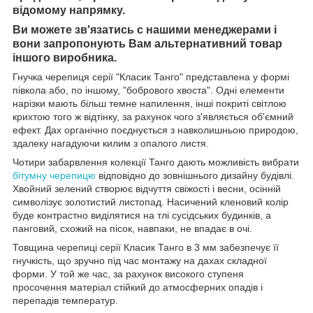
відомому напрямку.
Ви можете зв'язатись с нашими менеджерами і
вони запропонують Вам альтернативний товар
іншого виробника.
Гнучка черепиця серії "Класик Танго" представлена у формі
півкола або, по іншому, "бобрового хвоста". Одні елементи
нарізки мають більш темне напилення, інші покриті світлою
крихтою того ж відтінку, за рахунок чого з'являється об'ємний
ефект. Дах органічно поєднується з навколишньою природою,
здалеку нагадуючи килим з опалого листя.
Чотири забарвлення колекції Танго дають можливість вибрати
бітумну черепицю
відповідно до зовнішнього дизайну будівлі.
Хвойний зелений створює відчуття свіжості і весни, осінній
символізує золотистий листопад. Насичений кленовий колір
буде контрастно виділятися на тлі сусідських будинків, а
панговий, схожий на пісок, навпаки, не впадає в очі.
Товщина черепиці серії Класик Танго в 3 мм забезпечує її
гнучкість, що зручно під час монтажу на дахах складної
форми. У той же час, за рахунок високого ступеня
просочення матеріал стійкий до атмосферних опадів і
перепадів температур.