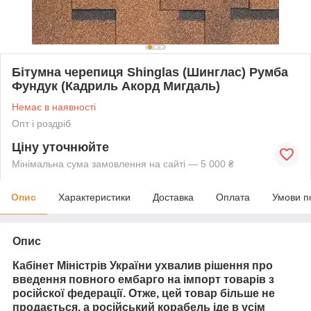
Бітумна черепиця Shinglas (Шинглас) Румба
Фундук (Кадриль Акорд Мигдаль)
Немає в наявності
Опт і роздріб
Ціну уточнюйте
Мінімальна сума замовлення на сайті — 5 000 ₴
Опис
Характеристики
Доставка
Оплата
Умови п
Опис
Кабінет Міністрів України ухвалив рішення про
введення повного ембарго на імпорт товарів з
російскої федерації. Отже, цей товар більше не
продається
, а російський корабель іде в усім