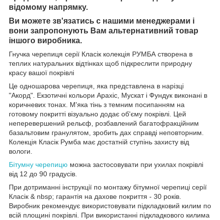
відомому напрямку.
Ви можете зв'язатись с нашими менеджерами і
вони запропонують Вам альтернативний товар
іншого виробника.
Гнучка черепиця серії Класік колекція РУМБА створена в
теплих натуральних відтінках щоб підкреслити природну
красу вашої покрівлі
Це одношарова черепиця, яка представлена в нарізці
"Акорд". Екзотичні кольори Арахіс, Мускат і Фундук виконані в
коричневих тонах. М'яка тінь з темним посипанням на
готовому покритті візуально додає об'єму покрівлі. Цей
неперевершений рельєф, розбавлений багатофракційним
базальтовим гранулятом, зробить дах справді неповторним.
Колекція Класік Румба має достатній ступінь захисту від
вологи.
Бітумну черепицю
можна застосовувати при ухилах покрівлі
від 12 до 90 градусів.
При дотриманні інструкції по монтажу бітумної черепиці серії
Класік & nbsp; гарантія на дахове покриття - 30 років.
Виробник рекомендує використовувати підкладковий килим по
всій площині покрівлі. При використанні підкладкового килима