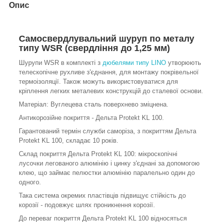
Опис
Самосвердлувальний шуруп по металу
типу WSR (свердління до 1,25 мм)
Шурупи WSR в комплекті з
дюбелями типу LINO
утворюють
телескопічне рухливе з'єднання, для монтажу покрівельної
термоізоляції. Також можуть використовуватися для
кріплення легких металевих конструкцій до сталевої основи.
Матеріал: Вуглецева сталь поверхнево зміцнена.
Антикорозійне покриття - Дельта Protekt KL 100.
Гарантований термін служби саморіза, з покриттям Дельта
Protekt KL 100, складає 10 років.
Склад покриття Дельта Protekt KL 100: мікроскопічні
лусочки легованого алюмінію і цинку з'єднані за допомогою
клею, що займає пелюстки алюмінію паралельно один до
одного.
Така система окремих пластівців підвищує стійкість до
корозії - подовжує шлях проникнення корозії.
До переваг покриття Дельта Protekt KL 100 відносяться