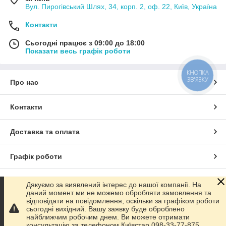
Вул. Пирогівський Шлях, 34, корп. 2, оф. 22, Київ, Україна
Контакти
Сьогодні працює з 09:00 до 18:00
Показати весь графік роботи
КНОПКА
ЗВ'ЯЗКУ
Про нас
Контакти
Доставка та оплата
Графік роботи
Повна версія сайту
Дякуємо за виявлений інтерес до нашої компанії. На
даний момент ми не можемо обробляти замовлення та
відповідати на повідомлення, оскільки за графіком роботи
Сайт створено на маркетплейсі
Prom.ua
сьогодні вихідний. Вашу заявку буде оброблено
найближчим робочим днем. Ви можете отримати
консультацію за телефоном Київстар 098-33-77-875,