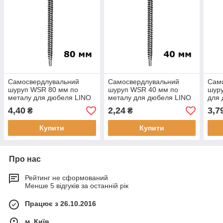
Самосвердлувальний
Самосвердлувальний
Сам
шуруп WSR 80 мм по
шуруп WSR 40 мм по
шур
металу для дюбеля LINO
металу для дюбеля LINO
для 
кріп
4,40
2,24
3,7
₴
₴
мета
Купити
Купити
Про нас
Рейтинг не сформований
Менше 5 відгуків за останній рік
Працює з 26.10.2016
м. Київ