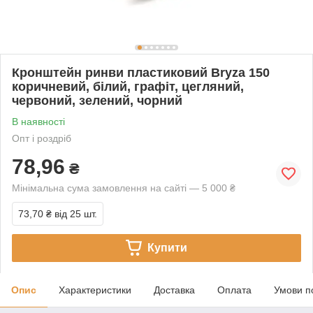
Кронштейн ринви пластиковий Bryza 150
коричневий, білий, графіт, цегляний,
червоний, зелений, чорний
В наявності
Опт і роздріб
78,96
₴
Мінімальна сума замовлення на сайті — 5 000 ₴
73,70 ₴
від 25 шт.
Купити
Опис
Характеристики
Доставка
Оплата
Умови п