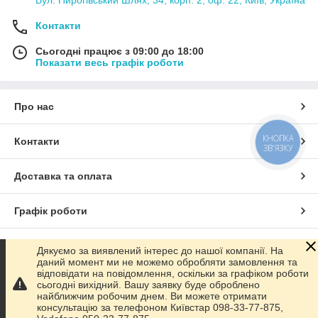
Вул. Пирогівський Шлях, 34, корп. 2, оф. 22, Київ, Україна
Контакти
Сьогодні працює з 09:00 до 18:00
Показати весь графік роботи
Про нас
КНОПКА
Контакти
ЗВ'ЯЗКУ
Доставка та оплата
Графік роботи
Повна версія сайту
Дякуємо за виявлений інтерес до нашої компанії. На
даний момент ми не можемо обробляти замовлення та
відповідати на повідомлення, оскільки за графіком роботи
Сайт створено на маркетплейсі
Prom.ua
сьогодні вихідний. Вашу заявку буде оброблено
найближчим робочим днем. Ви можете отримати
консультацію за телефоном Київстар 098-33-77-875,
Політика конфіденційності