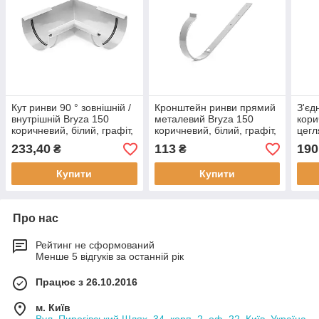
Кут ринви 90 ° зовнішній /
Кронштейн ринви прямий
З'єд
внутрішній Bryza 150
металевий Bryza 150
кори
коричневий, білий, графіт,
коричневий, білий, графіт,
цегл
цегляний, червоний,
цегляний, червоний,
зеле
233,40
113
190
₴
₴
зелений, чорний
зелений, чорний
Купити
Купити
Про нас
Рейтинг не сформований
Менше 5 відгуків за останній рік
Працює з 26.10.2016
м. Київ