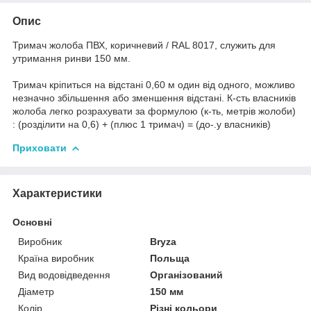
Опис
Тримач жолоба ПВХ, коричневий / RAL 8017, служить для
утримання ринви 150 мм.
Тримач кріпиться на відстані 0,60 м один від одного, можливо
незначно збільшення або зменшення відстані. К-сть власників
жолоба легко розрахувати за формулою (к-ть, метрів жолоби)
: (розділити на 0,6) + (плюс 1 тримач) = (до-.у власників)
Приховати
Характеристики
Основні
Виробник
Bryza
Країна виробник
Польща
Вид водовідведення
Організований
Діаметр
150 мм
Колір
Різні кольори