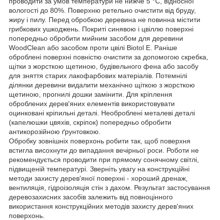
проводити за умов температури не нижче 5 °C, відносної
вологості до 80%. Поверхню ретельно очистити від бруду,
жиру і пилу. Перед обробкою деревина не повинна містити
грибкових ушкоджень. Покриті синявою і цвіллю поверхні
попередньо обробити мийним засобом для деревини
WoodClean або засобом проти цвілі Biotol E. Раніше
оброблені поверхні повністю очистити за допомогою скребка,
щітки з жорсткою щетиною, будівельного фена або засобу
для зняття старих лакофарбових матеріалів. Потемнілі
ділянки деревини видалити механічно щіткою з жорсткою
щетиною, прогнилі дошки замінити. Для кріплення
оброблених дерев'яних елементів використовувати
оцинковані кріпильні деталі. Необроблені металеві деталі
(капелюшки цвяхів, скріпок) попередньо обробити
антикорозійною ґрунтовкою.
Обробку зовнішніх поверхонь робити так, щоб поверхня
встигла висохнути до випадання вечірньої роси. Роботи не
рекомендується проводити при прямому сонячному світлі,
підвищеній температурі. Зверніть увагу на конструкційні
методи захисту дерев'яної поверхні - хороший дренаж,
вентиляція, гідроізоляція стін з дахом. Результат застосування
деревозахисних засобів залежить від повноцінного
використання конструкційних методів захисту дерев'яних
поверхонь.