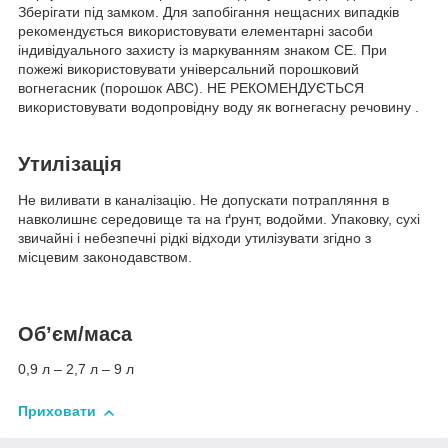
Зберігати під замком. Для запобігання нещасних випадків
рекомендується використовувати елементарні засоби
індивідуального захисту із маркуванням знаком СЕ. При
пожежі використовувати універсальний порошковий
вогнегасник (порошок ABC). НЕ РЕКОМЕНДУЄТЬСЯ
використовувати водопровідну воду як вогнегасну речовину .
Утилізація
Не виливати в каналізацію. Не допускати потрапляння в
навколишнє середовище та на ґрунт, водойми. Упаковку, сухі
звичайні і небезпечні рідкі відходи утилізувати згідно з
місцевим законодавством.
Об’єм/маса
0,9 л – 2,7 л – 9 л
Приховати