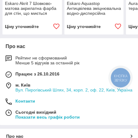
Eskaro Akrit 7 Шовково-
Eskaro Aquastop
Aura
матова акрилатна фарба
Антицвілева зміцнювальна
тера
для стін, що миється
водно-дисперсійна
ґрунтовка-концентрат.
Ціну уточнюйте
Ціну уточнюйте
Цін
Про нас
Рейтинг не сформований
Менше 5 відгуків за останній рік
Працює з 26.10.2016
КНОПКА
ЗВ'ЯЗКУ
м. Київ
Вул. Пирогівський Шлях, 34, корп. 2, оф. 22, Київ, Україна
Контакти
Сьогодні вихідний
Показати весь графік роботи
Про нас