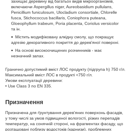
захищає деревину від багатьох видів мікроорганізмів,
включаючи Aspergillus niger, Aureobasidium pullulans,
Penicillium funiculosum, Ulocladium consortiale, Chlorelle
fusca, Stichococcus bacillaris, Coniophora puteana,
Gloeophyllum trabeum, Poria placenta, Coriolus versicolor
та ін.
Містить модифіковану алкідну смолу, що покращує
адгезію декоративного покриття до дерев'яної поверхні.
На основі високоочищених розчинників - має
незначний запах.
Гранично допустимий вміст ЛОС продукту (підгрупа h) 750 г/л.
Максимальний вміст ЛОС в продукті <750 г/л.
Умови експлуатації деревини:
• Use Class 3 по EN 335.
Призначення
Призначена для ґрунтування дерев'яних поверхонь фасадів,
у тому числі за умов підвищеної вологості, різких перепадів
температур, на сонячній стороні, на фрагментах фасаду, що
розташовані поблизу водостоків (карнизи), проблемних