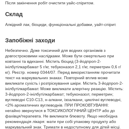
Після закінчення робіт очистити уайс-спіритом.
Склад
Алкідний лак, біоциди, функціональні добавки, уайт-спірит.
Запобіжні заходи
Небезпечно. Дуже токсичний для водних організмів з
довгостроковими наслідками. Може бути смертельно при
ковтанні та вдиханні. Містить біоцид (3-йодпроп-2-
інілбутілкарбамат 5 г/кг, тебуконазол 2,1 г/кг, перметрин 0,6 г/
кг). Реєстр. номер 0344/07. Перед використанням прочитати
текст на маркувальних знаках. Повторний вплив може
викликати сухість і розтріскування шкіри. Містить 3-йодпроп-2-
інілбутілкарбамат. Може викликати алергічну реакцію. Містить:
3-йодпроп-2-інілбутілкарбамат; тебуконазол; перметрин;
вуглеводні C10-C13, н-алкани, ізоалкани, циклічні вуглеводні,
<2% ароматичних вуглеводнів. ПРИ ПРОКОВТУВАННІ:
негайно звернутися в ТОКСИКОЛОГІЧНИЙ ЦЕНТР або до
фахівця/терапевта. Не викликати блювоту. Якщо необхідна
рекомендація лікаря: мати при собі упаковку продукту або
маркувальний знак. Тримати в недоступному для дітей місці.