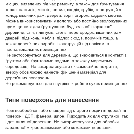
місцях, виявлених під час ремонту, а також для ґрунтування
терас, настилів, містків, перил, сходів, зрубів, конструкцій з
колод, віконних рам, дверей, воріт, огорож, садових меблів.
Можна використовувати у вологих або постійно зволожуваних
приміщеннях для ґрунтування будівельної і каркасної
деревини, стін, плінтусів, стель, перегородок, віконних рам,
дверей, підвіконь, меблів, підлог, сходів, поручнів тощо, а
також дерев'яних виробів і конструкцій під навісом, в
неопалювальних приміщеннях.
Не застосовується для деревини, що знаходиться в контакті з
ґрунтом або ґрунтовими водами, а також у морському
середовищі. Не використовувати як самостійне покриття,
зверху обов'язково нанести фінішний матеріал для
дерев'яних поверхонь.
Не рекомендується для внутрішніх робіт в сухих приміщеннях.
Типи поверхонь для нанесення
Нові необроблені або очищені від старого покриття дерев'яні
поверхні, ДСП, фанера, шпон. Підходить як для струганої, так
і для пиляної деревини. Не використовувати для обробки
зараженої мікроорганізмами або комахами деревини.