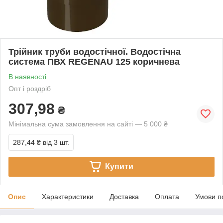
Трійник труби водостічної. Водостічна
система ПВХ REGENAU 125 коричнева
В наявності
Опт і роздріб
307,98
₴
Мінімальна сума замовлення на сайті — 5 000 ₴
287,44 ₴
від 3 шт.
Купити
Опис
Характеристики
Доставка
Оплата
Умови п