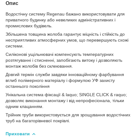
Опис
Водостічну систему Regenau бажано використовувати для
приватного будинку або невеликих адміністративних і
промислових будівель.
Збільшена товщина жолоба гарантує міцність і стійкість до
несприятливих атмосферних умов, що перевершують схожі
системи.
Силіконові ущільнювачі компенсують температурних
розтягуванні і стисненні, запобігають витоку і дозволяють
монтаж жолобів без склеювання.
Довгий термін служби завдяки інноваційному фарбування
вглиб полімерного матеріалу і формулою УФ захисту
останнього покоління
Унікальна система фіксації & laquo; SINGLE CLICK & raquo;
дозволяє виконання монтажу і від непрофесіонала, тільки
одним клацанням.
Трійник труби використовується для зрощування водостічних
труб на багаторівневої покрівлі.
Приховати