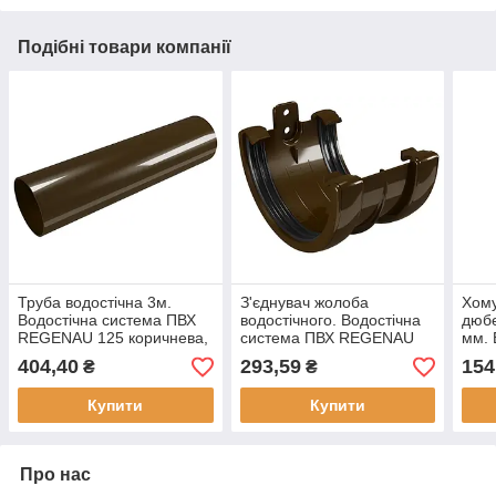
Подібні товари компанії
Труба водостічна 3м.
З'єднувач жолоба
Хому
Водостічна система ПВХ
водостічного. Водостічна
дюб
REGENAU 125 коричнева,
система ПВХ REGENAU
мм. 
біла, графіт
125 коричнева, біла,
ПВХ
404,40
293,59
154
₴
₴
графіт
кори
Купити
Купити
Про нас