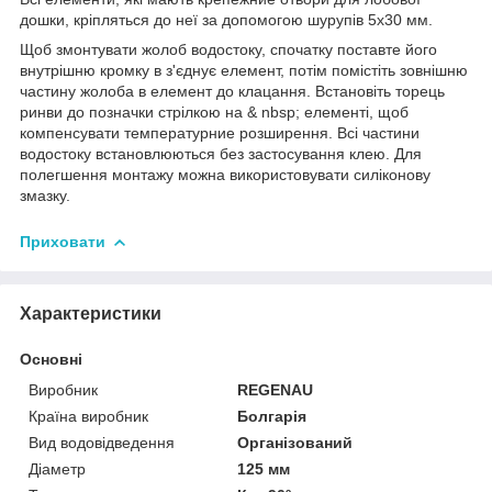
дошки, кріпляться до неї за допомогою шурупів 5х30 мм.
Щоб змонтувати жолоб водостоку, спочатку поставте його
внутрішню кромку в з'єднує елемент, потім помістіть зовнішню
частину жолоба в елемент до клацання. Встановіть торець
ринви до позначки стрілкою на & nbsp; елементі, щоб
компенсувати температурниe розширення. Всі частини
водостоку встановлюються без застосування клею. Для
полегшення монтажу можна використовувати силіконову
змазку.
Приховати
Характеристики
Основні
Виробник
REGENAU
Країна виробник
Болгарія
Вид водовідведення
Організований
Діаметр
125 мм