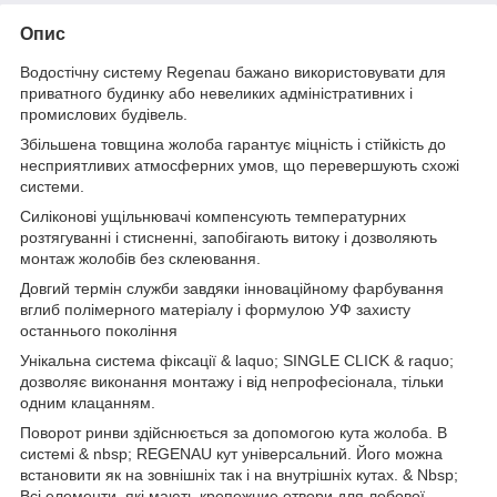
Опис
Водостічну систему Regenau бажано використовувати для
приватного будинку або невеликих адміністративних і
промислових будівель.
Збільшена товщина жолоба гарантує міцність і стійкість до
несприятливих атмосферних умов, що перевершують схожі
системи.
Силіконові ущільнювачі компенсують температурних
розтягуванні і стисненні, запобігають витоку і дозволяють
монтаж жолобів без склеювання.
Довгий термін служби завдяки інноваційному фарбування
вглиб полімерного матеріалу і формулою УФ захисту
останнього покоління
Унікальна система фіксації & laquo; SINGLE CLICK & raquo;
дозволяє виконання монтажу і від непрофесіонала, тільки
одним клацанням.
Поворот ринви здійснюється за допомогою кута жолоба. В
системі & nbsp; REGENAU кут універсальний. Його можна
встановити як на зовнішніх так і на внутрішніх кутах. & Nbsp;
Всі елементи, які мають крепежниe отвори для лобової