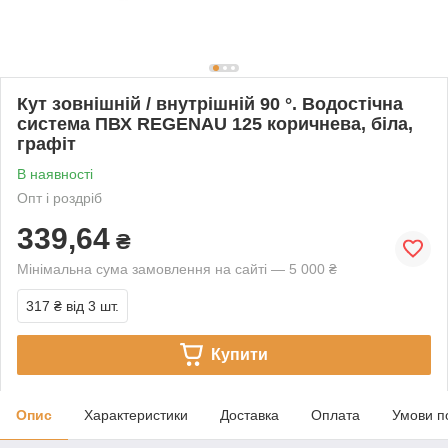
Кут зовнішній / внутрішній 90 °. Водостічна
система ПВХ REGENAU 125 коричнева, біла,
графіт
В наявності
Опт і роздріб
339,64
₴
Мінімальна сума замовлення на сайті — 5 000 ₴
317 ₴
від 3 шт.
Купити
Опис
Характеристики
Доставка
Оплата
Умови п