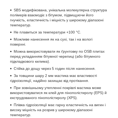
SBS модифікована, унікальна молекулярна структура
полімерів взаємодіє з бітумом, підвищуючи його
гнучкість, еластичність і міцність у широкому діапазоні
температур.
Не плавиться за температури +100 °С.
Можливе нанесення як на сухі, так і на вологі
поверхні.
Можна використовувати як ґрунтовку по OSB плитах
перед укладанням бітумної черепиці (або бітумного
підкладкового килима).
Стійка до дощу через 5 годин після нанесення.
За товщини шару 2 мм мастика має властивості
гідроізоляції, надійно захищає від протікання.
При зовнішньому утепленні покрівлі мастика може
використовуватися як клей для пінополістиролу (EPS) й
екструдованого пінополістиролу (XPS).
Плівка гідроізоляції має гарну еластичність на вигин і
високу міцність на розрив у широкому діапазоні
температур.