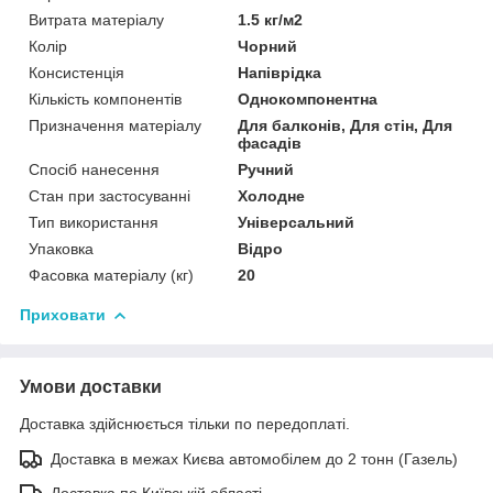
Витрата матеріалу
1.5 кг/м2
Колір
Чорний
Консистенція
Напіврідка
Кількість компонентів
Однокомпонентна
Призначення матеріалу
Для балконів, Для стін, Для
фасадів
Спосіб нанесення
Ручний
Стан при застосуванні
Холодне
Тип використання
Універсальний
Упаковка
Відро
Фасовка матеріалу (кг)
20
Приховати
Умови доставки
Доставка здійснюється тільки по передоплаті.
Доставка в межах Києва автомобілем до 2 тонн (Газель)
Доставка по Київській області