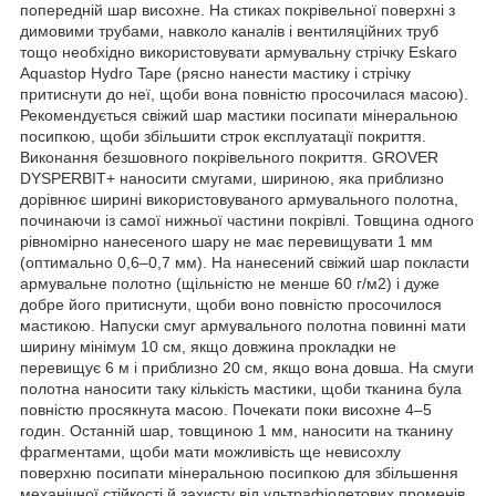
попередній шар висохне. На стиках покрівельної поверхні з
димовими трубами, навколо каналів і вентиляційних труб
тощо необхідно використовувати армувальну стрічку Eskaro
Aquastop Hydro Tape (рясно нанести мастику і стрічку
притиснути до неї, щоби вона повністю просочилася масою).
Рекомендується свіжий шар мастики посипати мінеральною
посипкою, щоби збільшити строк експлуатації покриття.
Виконання безшовного покрівельного покриття. GROVER
DYSPERBIT+ наносити смугами, шириною, яка приблизно
дорівнює ширині використовуваного армувального полотна,
починаючи із самої нижньої частини покрівлі. Товщина одного
рівномірно нанесеного шару не має перевищувати 1 мм
(оптимально 0,6–0,7 мм). На нанесений свіжий шар покласти
армувальне полотно (щільністю не менше 60 г/м
2
) і дуже
добре його притиснути, щоби воно повністю просочилося
мастикою. Напуски смуг армувального полотна повинні мати
ширину мінімум 10 см, якщо довжина прокладки не
перевищує 6 м і приблизно 20 см, якщо вона довша. На смуги
полотна наносити таку кількість мастики, щоби тканина була
повністю просякнута масою. Почекати поки висохне 4–5
годин. Останній шар, товщиною 1 мм, наносити на тканину
фрагментами, щоби мати можливість ще невисохлу
поверхню посипати мінеральною посипкою для збільшення
механічної стійкості й захисту від ультрафіолетових променів.