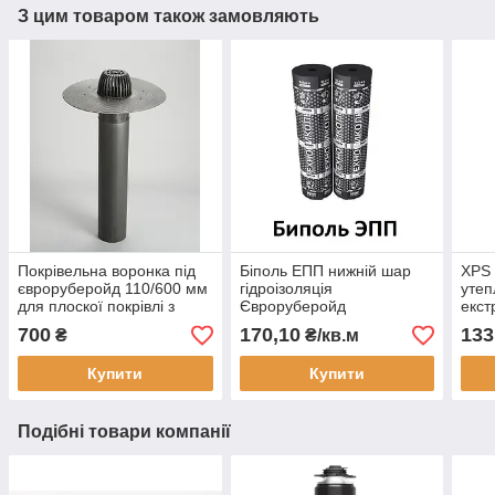
З цим товаром також замовляють
Покрівельна воронка під
Біполь ЕПП нижній шар
XPS
євроруберойд 110/600 мм
гідроізоляція
утеп
для плоскої покрівлі з
Євроруберойд
екст
листяуловлювачем
Техноніколь
піно
700
170,10
133
₴
₴/кв.м
для 
балк
Купити
Купити
Подібні товари компанії