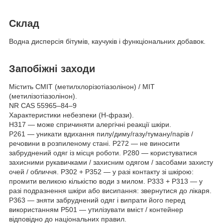
Склад
Водна дисперсія бітумів, каучуків і функціональних добавок.
Запобіжні заходи
Містить CMIT (метилхлорізотіазолінон) / MIT
(метилізотіазолінон).
NR CAS 55965–84–9
Характеристики небезпеки (Н-фрази).
H317 — може спричиняти алергічні реакції шкіри.
P261 — уникати вдихання пилу/диму/газу/туману/парів /
речовини в розпиленому стані. P272 — не виносити
забруднений одяг із місця роботи. Р280 — користуватися
захисними рукавичками / захисним одягом / засобами захисту
очей / обличчя. P302 + P352 — у разі контакту зі шкірою:
промити великою кількістю води з милом. Р333 + Р313 — у
разі подразнення шкіри або висипання: звернутися до лікаря.
P363 — зняти забруднений одяг і випрати його перед
використанням P501 — утилізувати вміст / контейнер
відповідно до національних правил.