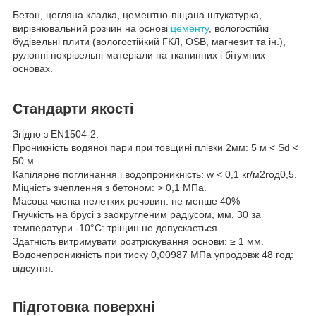
Бетон, цегляна кладка, цементно-піщана штукатурка,
вирівнювальний розчин на основі
цементу
, вологостійкі
будівельні плити (вологостійкий ГКЛ, OSB, магнезит та ін.),
рулонні покрівельні матеріали на тканинних і бітумних
основах.
Стандарти якості
Згідно з EN1504-2:
Проникність водяної пари при товщині плівки 2мм: 5 м < Sd <
50 м.
Капілярне поглинання і водопроникність: w < 0,1 кг/м
2
год
0,5
.
Міцність зчеплення з бетоном: > 0,1 МПа.
Масова частка нелетких речовин: не менше 40%
Гнучкість на брусі з заокругленим радіусом, мм, 30 за
температури -10°С: тріщин не допускається.
Здатність витримувати розтріскування основи: ≥ 1 мм.
Водонепроникність при тиску 0,00987 МПа упродовж 48 год:
відсутня.
Підготовка поверхні