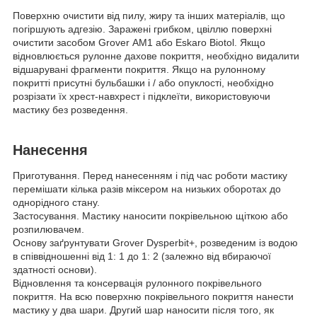
Поверхню очистити від пилу, жиру та інших матеріалів, що
погіршують адгезію. Заражені грибком, цвіллю поверхні
очистити засобом Grover АМ1 або Eskaro Biotol. Якщо
відновлюється рулонне дахове покриття, необхідно видалити
відшарувані фрагменти покриття. Якщо на рулонному
покритті присутні бульбашки і / або опуклості, необхідно
розрізати їх хрест-навхрест і підклеїти, використовуючи
мастику без розведення.
Нанесення
Приготування. Перед нанесенням і під час роботи мастику
перемішати кілька разів міксером на низьких оборотах до
однорідного стану.
Застосування. Мастику наносити покрівельною щіткою або
розпилювачем.
Основу заґрунтувати Grover Dysperbit+, розведеним із водою
в співвідношенні від 1: 1 до 1: 2 (залежно від вбираючої
здатності основи).
Відновлення та консервація рулонного покрівельного
покриття. На всю поверхню покрівельного покриття нанести
мастику у два шари. Другий шар наносити після того, як