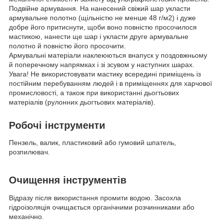
Подвійне армування. На нанесений свіжий шар укласти
армувальне полотно (щільністю не менше 48 г/м
2
) і дуже
добре його притиснути, щоби воно повністю просочилося
мастикою, нанести ще шар і укласти друге армувальне
полотно й повністю його просочити.
Армувальні матеріали наклеюються внапуск у поздовжньому
й поперечному напрямках і зі зсувом у наступних шарах.
Увага! Не використовувати мастику всередині приміщень із
постійним перебуванням людей і в приміщеннях для харчової
промисловості, а також при використанні дьогтьових
матеріалів (рулонних дьогтьових матеріалів).
Робочі інструменти
Пензель, валик, пластиковий або гумовий шпатель,
розпилювач.
Очищення інструментів
Відразу після використання промити водою. Засохла
гідроізоляція очищається органічними розчинниками або
механічно.