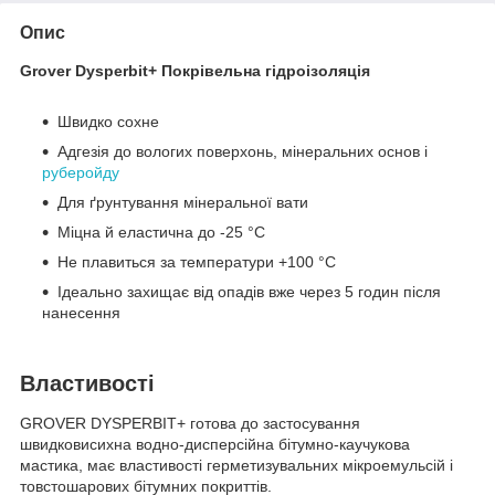
Опис
Grover Dysperbit+ Покрівельна гідроізоляція
Швидко сохне
Адгезія до вологих поверхонь, мінеральних основ і
руберойду
Для ґрунтування мінеральної вати
Міцна й еластична до -25 °С
Не плавиться за температури +100 °С
Ідеально захищає від опадів вже через 5 годин після
нанесення
Властивості
GROVER DYSPERBIT+ готова до застосування
швидковисихна водно-дисперсійна бітумно-каучукова
мастика, має властивості герметизувальних мікроемульсій і
товстошарових бітумних покриттів.