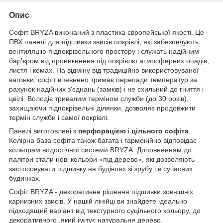
Опис
Софіт BRYZA виконаний з пластика європейської якості. Це
ПВХ панелі для підшивки звисів покрівлі, які забезпечують
вентиляцію підпокрівельного простору і служать надійним
бар'єром від проникнення під покрівлю атмосферних опадів,
листя і комах. На відміну від традиційно використовуваної
вагонки, софіт впевнено тримає перепади температур за
рахунок надійних з'єднань (замків) і не схильний до гниття і
цвілі. Володіє тривалим терміном служби (до 30 років),
захищаючи підпокрівельні ділянки, дозволяє продовжити
термін служби і самої покрівлі.
Панелі виготовлені з
перфорацією
і
цільного софіта
.
Колірна база софіта також багата і гармонійно відповідає
кольорам водостічної системи BRYZA. Доповненням до
палітри стали нові кольори «під дерево», які дозволяють
застосовувати підшивку на будівлях зі зрубу і в сучасних
будинках.
Софіт BRYZA - декоративне рішення підшивки зовнішніх
карнизних звисів. У нашій лінійці ви знайдете ідеально
підходящий варіант від текстурного суцільного кольору, до
декоративного ,який імітує натуральне дерево.