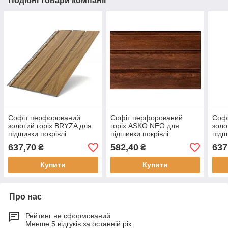
Подібні товари компанії
Софіт перфорований
Софіт перфорований
Соф
золотий горіх BRYZA для
горіх ASKO NEO для
золо
підшивки покрівлі
підшивки покрівлі
підш
сайдингом довжиною 3м
сайдингом
сай
637,70
582,40
637
₴
₴
площою 0,92 м2
пло
Купити
Купити
Про нас
Рейтинг не сформований
Менше 5 відгуків за останній рік