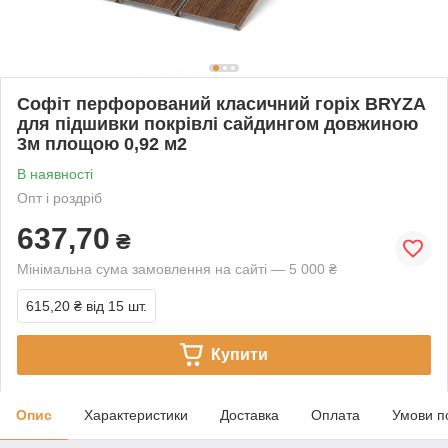
Софіт перфорований класичний горіх BRYZA
для підшивки покрівлі сайдингом довжиною
3м площою 0,92 м2
В наявності
Опт і роздріб
637,70
₴
Мінімальна сума замовлення на сайті — 5 000 ₴
615,20 ₴
від 15 шт.
Купити
Опис
Характеристики
Доставка
Оплата
Умови п