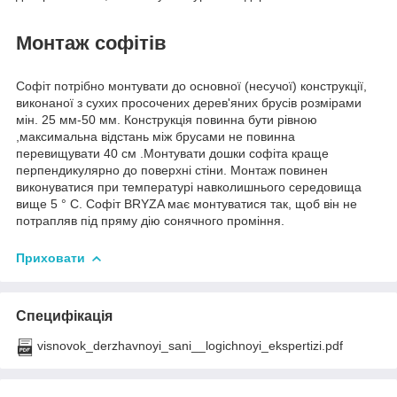
Монтаж софітів
Софіт потрібно монтувати до основної (несучої) конструкції,
виконаної з сухих просочених дерев'яних брусів розмірами
мін. 25 мм-50 мм. Конструкція повинна бути рівною
,максимальна відстань між брусами не повинна
перевищувати 40 см .Монтувати дошки софіта краще
перпендикулярно до поверхні стіни. Монтаж повинен
виконуватися при температурі навколишнього середовища
вище 5 ° С. Софіт BRYZA має монтуватися так, щоб він не
потрапляв під пряму дію сонячного проміння.
Приховати
Специфікація
visnovok_derzhavnoyi_sani__logichnoyi_ekspertizi.pdf