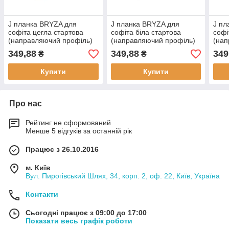
J планка BRYZA для
J планка BRYZA для
J пл
софіта цегла стартова
софіта біла стартова
софі
(направляючий профіль)
(направляючий профіль)
(нап
RALL 8004
RALL 9010
RAL
349,88
349,88
349
₴
₴
Купити
Купити
Про нас
Рейтинг не сформований
Менше 5 відгуків за останній рік
Працює з 26.10.2016
м. Київ
Вул. Пирогівський Шлях, 34, корп. 2, оф. 22, Київ, Україна
Контакти
Сьогодні працює з 09:00 до 17:00
Показати весь графік роботи