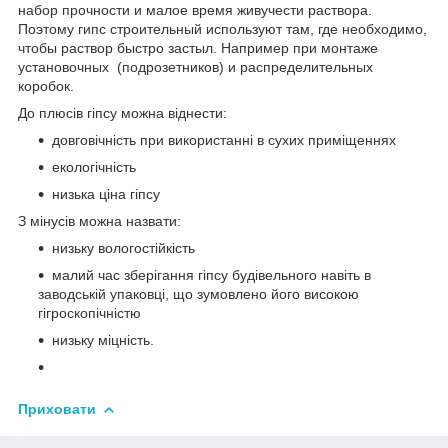
набор прочности и малое время живучести раствора.
Поэтому гипс строительный используют там, где необходимо,
чтобы раствор быстро застыл. Например при монтаже
установочных (подрозетников) и распределительных
коробок.
До плюсів гіпсу можна віднести:
довговічність при використанні в сухих приміщеннях
екологічність
низька ціна гіпсу
З мінусів можна назвати:
низьку вологостійкість
малий час зберігання гіпсу будівельного навіть в
заводській упаковці, що зумовлено його високою
гігроскопічністю
низьку міцність.
Приховати