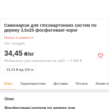
Самонарізи для гіпсокартонних систем по
дереву 3,5х25 фосфатовані чорні
Немає в наявності
Опт і роздріб
34,45
₴/кг
Мінімальна сума замовлення на сайті — 5 000 ₴
33,24 ₴
від 100 кг
Опис
Характеристики
Доставка
Оплата
Умови п
Опис
Фосфатовані шурупи по дереву
для