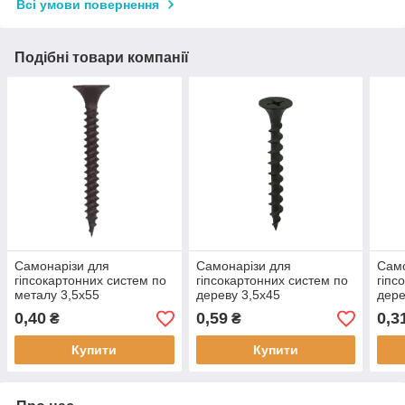
Всі умови повернення
Подібні товари компанії
Самонарізи для
Самонарізи для
Само
гіпсокартонних систем по
гіпсокартонних систем по
гіпс
металу 3,5х55
дереву 3,5х45
дере
фосфатовані чорні
фосфатовані чорні
фосф
0,40
0,59
0,3
₴
₴
Купити
Купити