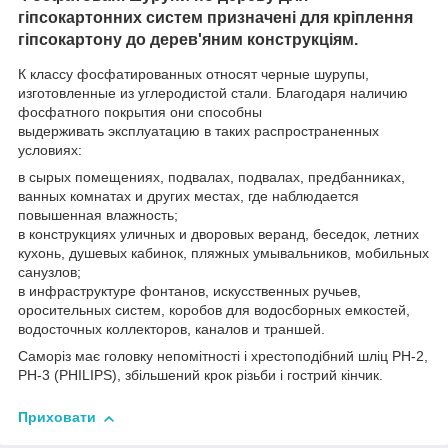
гіпсокартонних систем
призначені для кріплення
гіпсокартону до дерев'яним конструкціям.
К классу фосфатированных относят черные шурупы,
изготовленные из углеродистой стали. Благодаря наличию
фосфатного покрытия они способны
выдерживать эксплуатацию в таких распространенных
условиях:
в сырых помещениях, подвалах, подвалах, предбанниках,
ванных комнатах и других местах, где наблюдается
повышенная влажность;
в конструкциях уличных и дворовых веранд, беседок, летних
кухонь, душевых кабинок, пляжных умывальников, мобильных
санузлов;
в инфраструктуре фонтанов, искусственных ручьев,
оросительных систем, коробов для водосборных емкостей,
водосточных коллекторов, каналов и траншей.
Саморіз має головку непомітності і хрестоподібний шліц РН-2,
PH-3 (PHILIPS), збільшений крок різьби і гострий кінчик.
Приховати