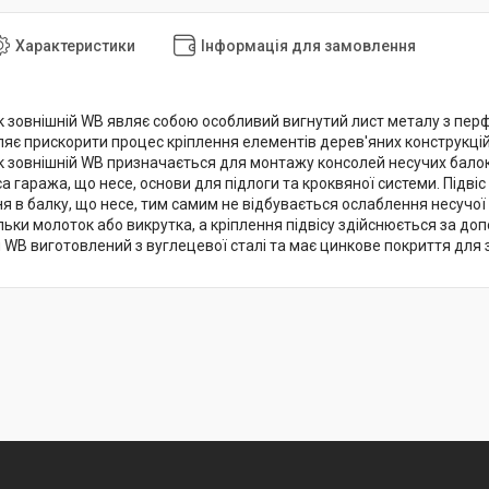
Характеристики
Інформація для замовлення
ок зовнішній WB являє собою особливий вигнутий лист металу з п
ляє прискорити процес кріплення елементів дерев'яних конструкцій
ок зовнішній WB призначається для монтажу консолей несучих балок
 гаража, що несе, основи для підлоги та кроквяної системи. Підвіс
я в балку, що несе, тим самим не відбувається ослаблення несучої 
ільки молоток або викрутка, а кріплення підвісу здійснюється за доп
 WB виготовлений з вуглецевої сталі та має цинкове покриття для за