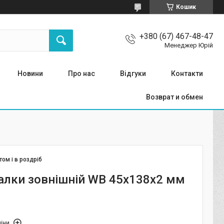
Кошик
+380 (67) 467-48-47
Менеджер Юрій
Новини
Про нас
Відгуки
Контакти
Возврат и обмен
том і в роздріб
алки зовнішній WB 45х138х2 мм
іни