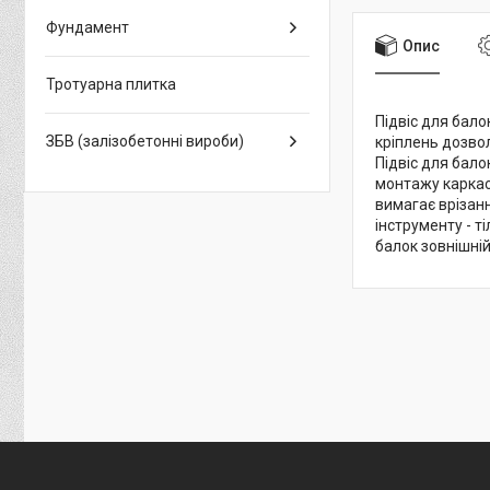
Фундамент
Опис
Тротуарна плитка
Підвіс для бал
ЗБВ (залізобетонні вироби)
кріплень дозво
Підвіс для бал
монтажу каркаса
вимагає врізанн
інструменту - т
балок зовнішній