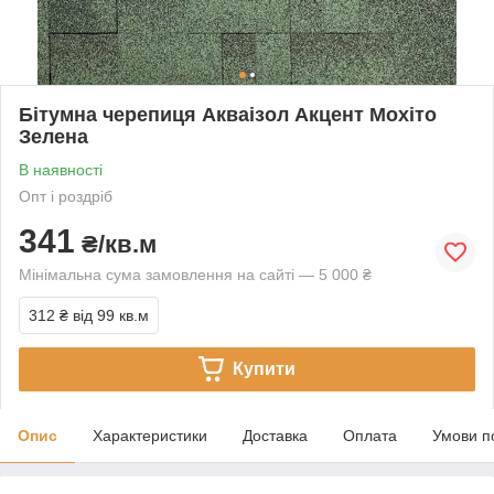
Бітумна черепиця Акваізол Акцент Мохіто
Зелена
В наявності
Опт і роздріб
341
₴/кв.м
Мінімальна сума замовлення на сайті — 5 000 ₴
312 ₴
від 99 кв.м
Купити
Опис
Характеристики
Доставка
Оплата
Умови п