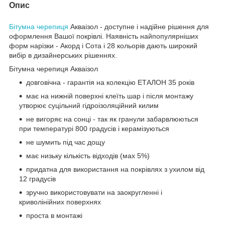
Опис
Бітумна черепиця
Акваізол - доступне і надійне рішення для
оформлення Вашої покрівлі. Наявність найпопулярніших
форм нарізки - Акорд і Сота і 28 кольорів дають широкий
вибір в дизайнерських рішеннях.
Бітумна черепиця Акваізол
довговічна - гарантія на колекцію ЕТАЛОН 35 років
має на нижній поверхні клеїть шар і після монтажу
утворює суцільний гідроізоляційний килим
не вигоряє на сонці - так як гранули забарвлюються
при температурі 800 градусів і керамізуються
не шумить під час дощу
має низьку кількість відходів (мах 5%)
придатна для використання на покрівлях з ухилом від
12 градусів
зручно використовувати на заокругленні і
криволінійних поверхнях
проста в монтажі