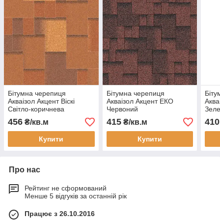
Бітумна черепиця
Бітумна черепиця
Біту
Акваізол Акцент Віскі
Акваізол Акцент ЕКО
Аква
Світло-коричнева
Червоний
Зел
456
415
410
₴/кв.м
₴/кв.м
Купити
Купити
Про нас
Рейтинг не сформований
Менше 5 відгуків за останній рік
Працює з 26.10.2016