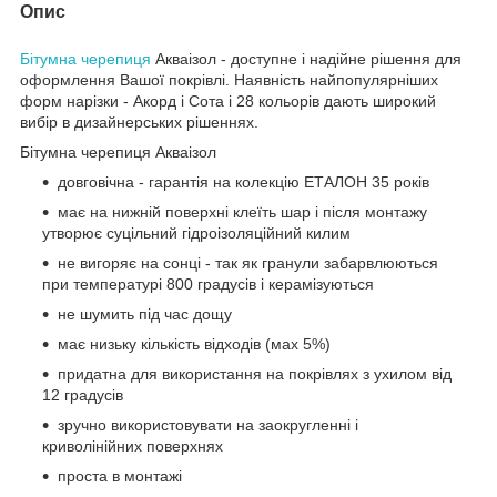
Опис
Бітумна черепиця
Акваізол - доступне і надійне рішення для
оформлення Вашої покрівлі. Наявність найпопулярніших
форм нарізки - Акорд і Сота і 28 кольорів дають широкий
вибір в дизайнерських рішеннях.
Бітумна черепиця Акваізол
довговічна - гарантія на колекцію ЕТАЛОН 35 років
має на нижній поверхні клеїть шар і після монтажу
утворює суцільний гідроізоляційний килим
не вигоряє на сонці - так як гранули забарвлюються
при температурі 800 градусів і керамізуються
не шумить під час дощу
має низьку кількість відходів (мах 5%)
придатна для використання на покрівлях з ухилом від
12 градусів
зручно використовувати на заокругленні і
криволінійних поверхнях
проста в монтажі