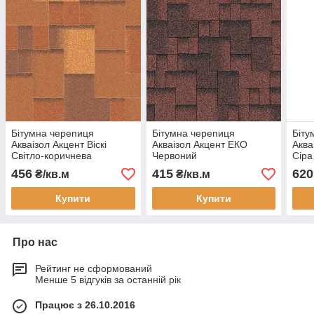
Бітумна черепиця
Бітумна черепиця
Біту
Акваізол Акцент Віскі
Акваізол Акцент ЕКО
Аква
Світло-коричнева
Червоний
Сіра
456
415
620
₴/кв.м
₴/кв.м
Купити
Купити
Про нас
Рейтинг не сформований
Менше 5 відгуків за останній рік
Працює з 26.10.2016