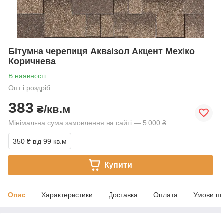
Бітумна черепиця Акваізол Акцент Мехіко
Коричнева
В наявності
Опт і роздріб
383
₴/кв.м
Мінімальна сума замовлення на сайті — 5 000 ₴
350 ₴
від 99 кв.м
Купити
Опис
Характеристики
Доставка
Оплата
Умови п