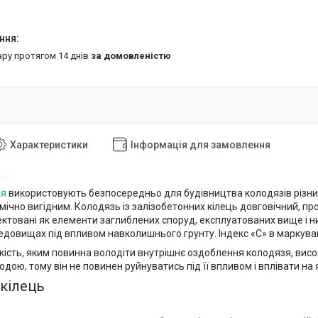
ару протягом 14 днів
за домовленістю
Характеристики
Інформація для замовлення
ця
використовують безпосередньо для будівництва колодязів різни
мічно вигідним. Колодязь із залізобетонних кілець довговічний, про
ектовані як елементи заглиблених споруд, експлуатованих вище і н
едовищах під впливом навколишнього грунту. Індекс «С» в маркуван
ість, яким повинна володіти внутрішнє оздоблення колодязя, висок
одою, тому він не повинен руйнуватись під її впливом і вплівати на я
кілець