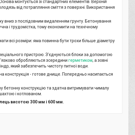
снова монтується зі стандартних елементів. Верхній
лодязь від потрапляння сміття з поверхні. Використання
рху вниз з послідовним видаленням грунту. Бетонування
учна і трудомістка, тому економити на технічному
ти всі розміри: яма повинна бути трохи більше діаметру
спеціального пристрою. З'єднуються блоки за допомогою
бов'язково обробляються зсередини
герметиком
, а зовні
ндр, який забезпечить чистоту питної води.
на конструкція - готове днище. Попередньо насипається
ову бетонну конструкцію та здатна витримувати чималу
 шахтою і котлованом.
ець висотою 300 мм і 600 мм.