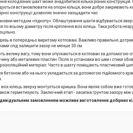
ня колодязних шахт може знадобитися кілька різних конструкцій. О
дується встановлювати на опорні кільця, вони добре закривають ко
ірної конструкції дозволяє значно заощадити час.
становки методом «підкопу». Облаштування шахти відбувається зве
 по всьому діаметру після кріплення всіх кілець. Така робота незр
оцільно.
дязь в попередньо виритому котловані. Важливо правильно дотрима
нками слід залишити зазор не менше 30 см.
ють велику вагу, тому вони опускаються в котлован за допомогою 
чину або металевих пластин. Після їх установки всі шви і стики о
роізоляційний матеріал. Часто в шахту поміщають пластиковий цилі
я бетоном або на нього укладається за допомогою підйомного кра
.
и всіх кілець зверху монтується кришка. Вона являє собою вже гот
 також герметизують. Заключний етап - засипка грунтом зазору між
індивідуальним замовленням можливе виготовлення добірних кіл