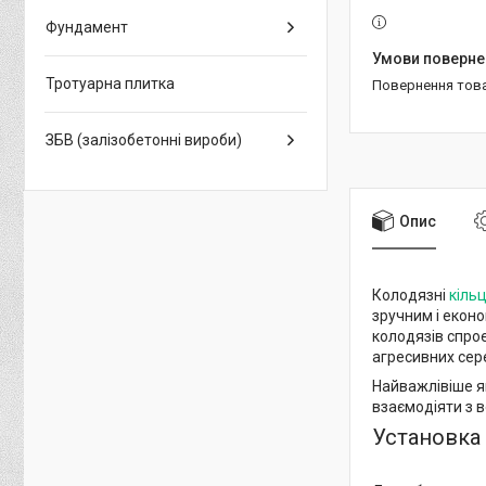
Фундамент
Тротуарна плитка
повернення тов
ЗБВ (залізобетонні вироби)
Опис
Колодязні
кіль
зручним і еконо
колодязів спро
агресивних сер
Найважлівіше як
взаємодіяти з в
Установка 