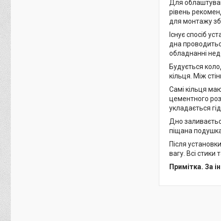
Для облаштуван
рівень рекомен
для монтажу зб
Існує спосіб у
дна проводиться
обладнанні нед
Будується коло
кільця. Між сті
Самі кільця ма
цементного роз
укладається гід
Дно заливаєтьс
піщана подушка
Після установк
вагу. Всі стики
Примітка. За 