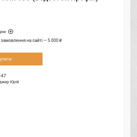
іни
 замовлення на сайті — 5 000 ₴
упити
-47
джер Юрій