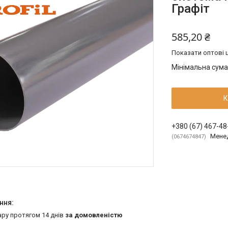
Графіт
585,20 ₴
Показати оптові ц
Мінімальна сума
К
+380 (67) 467-48
Мене
0674674847
ару протягом 14 днів
за домовленістю