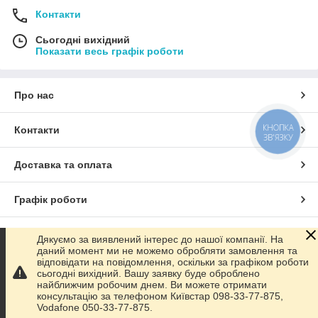
Контакти
Сьогодні вихідний
Показати весь графік роботи
Про нас
КНОПКА
Контакти
ЗВ'ЯЗКУ
Доставка та оплата
Графік роботи
Повна версія сайту
Дякуємо за виявлений інтерес до нашої компанії. На
даний момент ми не можемо обробляти замовлення та
відповідати на повідомлення, оскільки за графіком роботи
Сайт створено на маркетплейсі
Prom.ua
сьогодні вихідний. Вашу заявку буде оброблено
найближчим робочим днем. Ви можете отримати
консультацію за телефоном Київстар 098-33-77-875,
Політика конфіденційності
Vodafone 050-33-77-875.