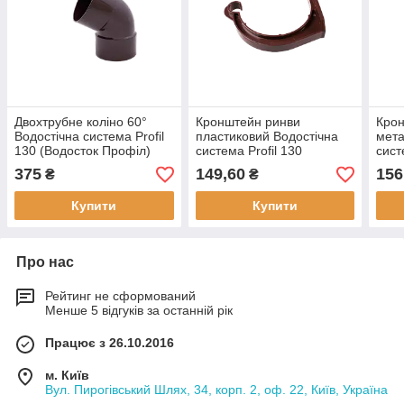
Двохтрубне коліно 60°
Кронштейн ринви
Кро
Водостічна система Profil
пластиковий Водостічна
мета
130 (Водосток Профіл)
система Profil 130
сист
(Водосток Профіл)
(Вод
375
149,60
156
₴
₴
Купити
Купити
Про нас
Рейтинг не сформований
Менше 5 відгуків за останній рік
Працює з 26.10.2016
м. Київ
Вул. Пирогівський Шлях, 34, корп. 2, оф. 22, Київ, Україна