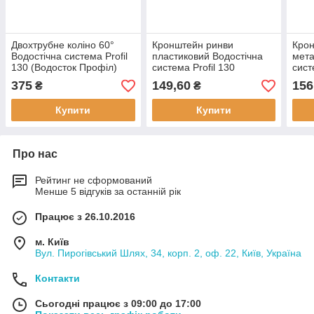
Двохтрубне коліно 60°
Кронштейн ринви
Кро
Водостічна система Profil
пластиковий Водостічна
мета
130 (Водосток Профіл)
система Profil 130
сист
(Водосток Профіл)
(Вод
375
149,60
156
₴
₴
Купити
Купити
Про нас
Рейтинг не сформований
Менше 5 відгуків за останній рік
Працює з 26.10.2016
м. Київ
Вул. Пирогівський Шлях, 34, корп. 2, оф. 22, Київ, Україна
Контакти
Сьогодні працює з 09:00 до 17:00