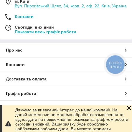
м. Київ
Вул. Пирогівський Шлях, 34, корп. 2, оф. 22, Київ, Україна
Контакти
Сьогодні вихідний
Показати весь графік роботи
Про нас
КНОПКА
Контакти
ЗВ'ЯЗКУ
Доставка та оплата
Графік роботи
Повна версія сайту
Дякуємо за виявлений інтерес до нашої компанії. На
даний момент ми не можемо обробляти замовлення та
відповідати на повідомлення, оскільки за графіком роботи
Сайт створено на маркетплейсі
Prom.ua
сьогодні вихідний. Вашу заявку буде оброблено
найближчим робочим днем. Ви можете отримати