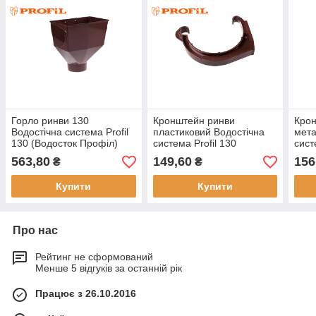
Горло ринви 130
Кронштейн ринви
Кро
Водостічна система Profil
пластиковий Водостічна
мета
130 (Водосток Профіл)
система Profil 130
сист
(Водосток Профіл)
(Вод
563,80
149,60
156
₴
₴
Купити
Купити
Про нас
Рейтинг не сформований
Менше 5 відгуків за останній рік
Працює з 26.10.2016