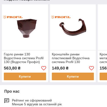
Горло ринви 130
Кронштейн ринви
Кро
Водостічна система Profil
пластиковий Водостічна
мета
130 (Водосток Профіл)
система Profil 130
сист
(Водосток Профіл)
(Вод
563,80
149,60
156
₴
₴
Купити
Купити
Про нас
Рейтинг не сформований
Менше 5 відгуків за останній рік