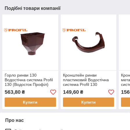
Подібні товари компанії
Горло ринви 130
Кронштейн ринви
Кро
Водостічна система Profil
пластиковий Водостічна
мета
130 (Водосток Профіл)
система Profil 130
сист
(Водосток Профіл)
(Вод
563,80
149,60
156
₴
₴
Купити
Купити
Про нас