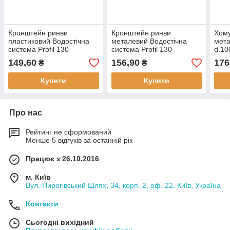
Кронштейн ринви
Кронштейн ринви
Хому
пластиковий Водостічна
металевий Водостічна
мета
система Profil 130
система Profil 130
d.10
(Водосток Профіл)
(Водосток Профіл)
Prof
149,60
156,90
176
₴
₴
Про
Купити
Купити
Про нас
Рейтинг не сформований
Менше 5 відгуків за останній рік
Працює з 26.10.2016
м. Київ
Вул. Пирогівський Шлях, 34, корп. 2, оф. 22, Київ, Україна
Контакти
Сьогодні вихідний