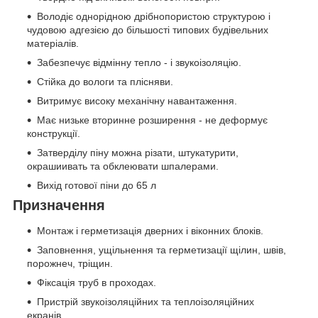
Володіє однорідною дрібнопористою структурою і
чудовою адгезією до більшості типових будівельних
матеріалів.
Забезпечує відмінну тепло - і звукоізоляцію.
Стійка до вологи та плісняви.
Витримує високу механічну навантаження.
Має низьке вторинне розширення - не деформує
конструкції.
Затверділу піну можна різати, штукатурити,
окрашиивать та обклеювати шпалерами.
Вихід готової піни до 65 л
Призначення
Монтаж і герметизація дверних і віконних блоків.
Заповнення, ущільнення та герметизації щілин, швів,
порожнеч, тріщин.
Фіксація труб в проходах.
Пристрій звукоізоляційних та теплоізоляційних
екранів.