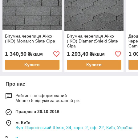
Бітумна черепиця Айко
Бітумна черепиця Айко
Двош
(IKO) Monarch Slate Сіра
(IKO) DiamantShield Slate
чере
Сіра
Camb
slat
1 340,50
1 293,40
1 0
₴/кв.м
₴/кв.м
Купити
Купити
Про нас
Рейтинг не сформований
Менше 5 відгуків за останній рік
Працює з 26.10.2016
м. Київ
Вул. Пирогівський Шлях, 34, корп. 2, оф. 22, Київ, Україна