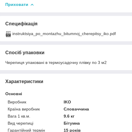
Приховати
Специфікація
instruktsiya_po_montazhu_bitumnoj_cherepitsy_iko.pdf
Спосіб упаковки
Черепиця упаковані в термоусадочну плівку по 3 м2
Характеристики
Основні
Виробник
IKO
Країна виробник
Словаччина
Вага 1 кв.м.
9.6 кг
Вид черепиці
Бітумна
Гарантійний термін
15 років