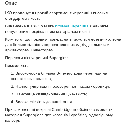
Опис
IKO пропонує широкий асортимент черепиці з високим
стандартом якості.
Винайдена в 1863 р м'яка
бітумна черепиця
є найбільш
популярним покрівельним матеріалом в світі.
Крім того, що покрівля прекрасна вписується естетично, вона
дає больое кількість переваг власникам, будівельникам,
архітекторам і інвесторам.
Переваги цієї черепиці Superglass:
Високоякісна
Високоякісна бітумна 3-пелюсткова черепиця на
основі зі скловолокна;
Найпопулярніша і прооверенная часом черепиця;
Найкраще співвідношення ціна-якість;
Висока стійкість до вицвітання.
При замовленні покрівлі Cambridge необхідно замовляти
матеріал Superglass для ковзанів і хребтів у відповідному
кольорі.