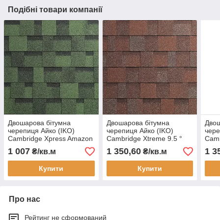
Подібні товари компанії
Двошарова бітумна
Двошарова бітумна
Двош
черепиця Айко (IKO)
черепиця Айко (IKO)
чере
Cambridge Xpress Amazon
Cambridge Xtreme 9.5 °
Camb
Green Зелена
Aged Redwood Червоне
Rivi
1 007
1 350,60
1 3
₴/кв.м
₴/кв.м
Дерево
Купити
Купити
Про нас
Рейтинг не сформований