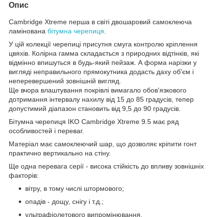
Опис
Cambridge Xtreme перша в світі двошаровий самоклеюча
ламінована
бітумна черепиця
.
У цій колекції черепиці присутня смуга контролю кріплення
цвяхів. Колірна гамма складається з природних відтінків, які
відмінно впишуться в будь-який пейзаж. А форма нарізки у
вигляді неправильного прямокутника додасть даху об'єм і
неперевершений зовнішній вигляд.
Ще вчора влаштування покрівлі вимагало обов'язкового
дотримання інтервалу нахилу від 15 до 85 градусів, тепер
допустимий діапазон становить від 9,5 до 90 градусів.
Бітумна черепиця IKO Cambridge Xtreme 9.5 має ряд
особливостей і переваг.
Матеріал має самоклеючий шар, що дозволяє кріпити гонт
практично вертикально на стіну.
Ще одна перевага серії - висока стійкість до впливу зовнішніх
факторів:
вітру, в тому числі штормового;
опадів - дощу, снігу і т.д.;
ультрафіолетового випромінювання.