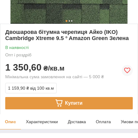
Двошарова бітумна черепиця Айко (IKO)
Cambridge Xtreme 9.5 ° Amazon Green Зелена
В наявності
Опт і роздріб
1 350,60
₴/кв.м
Мінімальна сума замовлення на сайті — 5 000 ₴
1 159,90 ₴
від 100 кв.м
Купити
Опис
Характеристики
Доставка
Оплата
Умови п