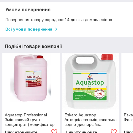
Умови повернення
Повернення товару впродовж 14 днів за домовленістю
Всі умови повернення
Подібні товари компанії
Aquastop Professional
Eskaro Aquastop
Eska
Зміцнюючий грунт-
Антицвілева зміцнювальна
Фаса
концентрат (модифікатор
водно-дисперсійна
будівельних розчинів)
ґрунтовка-концентрат.
Ціну уточнюйте
Ціну уточнюйте
Цін