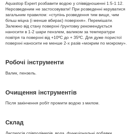
Aquastop Expert розбавити водою у співвідношенні 1:5-1:12.
Нерозведеним не застосовувати! При розведенні керуватися
загальним правилом: «ступінь розведення тим вище, чим
більш міцна (і менше вбирає) поверхня». Перемішати.
Залежно від стану поверхні ґрунтовку рекомендується
наносити в 1-2 шари пензлем, валиком за температури
повітря та поверхні від +10ºС до + 35ºС. Для дуже пористої
поверхні наносити не менше 2-х разів «мокрим по мокрому».
Робочі інструменти
Валик, пензель.
Очищення інструментів
Після закінчення робіт промити водою з милом.
Склад
Дисперсія співполімерів, вода, функціональні добавки.