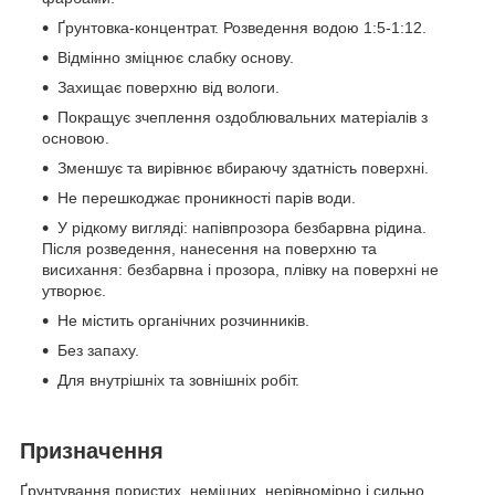
Ґрунтовка-концентрат. Розведення водою 1:5-1:12.
Відмінно зміцнює слабку основу.
Захищає поверхню від вологи.
Покращує зчеплення оздоблювальних матеріалів з
основою.
Зменшує та вирівнює вбираючу здатність поверхні.
Не перешкоджає проникності парів води.
У рідкому вигляді: напівпрозора безбарвна рідина.
Після розведення, нанесення на поверхню та
висихання: безбарвна і прозора, плівку на поверхні не
утворює.
Не містить органічних розчинників.
Без запаху.
Для внутрішніх та зовнішніх робіт.
Призначення
Ґрунтування пористих, неміцних, нерівномірно і сильно