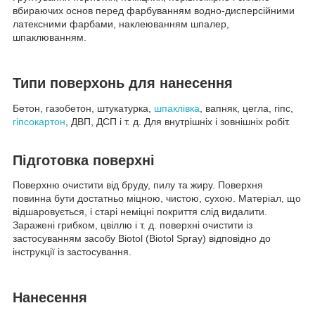
вбираючих основ перед фарбуванням водно-дисперсійними
латексними фарбами, наклеюванням шпалер,
шпаклюванням.
Типи поверхонь для нанесення
Бетон, газобетон, штукатурка,
шпаклівка
, вапняк, цегла, гіпс,
гіпсокартон
, ДВП, ДСП і т. д. Для внутрішніх і зовнішніх робіт.
Підготовка поверхні
Поверхню очистити від бруду, пилу та жиру. Поверхня
повинна бути достатньо міцною, чистою, сухою. Матеріал, що
відшаровується, і старі неміцні покриття слід видалити.
Заражені грибком, цвіллю і т. д. поверхні очистити із
застосуванням засобу Biotol (Biotol Spray) відповідно до
інструкції із застосування.
Нанесення