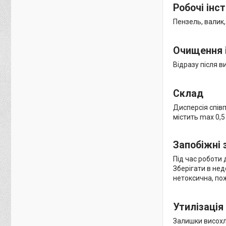
Робочі інс
Пензель, валик
Очищення 
Відразу після 
Склад
Дисперсія співп
містить max 0,5 
Запобіжні 
Під час роботи 
Зберігати в нед
нетоксична, по
Утилізація
Залишки висохло