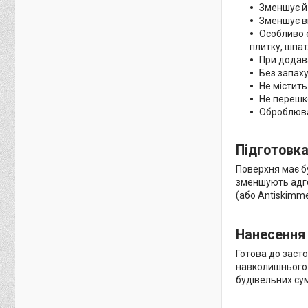
Зменшує й
Зменшує в
Особливо 
плитку, шпат
При додава
Без запаху
Не містить
Не перешк
Оброблюва
Підготовка
Поверхня має бу
зменшують адге
(або Antiskimme
Нанесення
Готова до заст
навколишнього 
будівельних сум