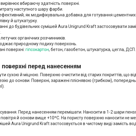
 вирівнює вбираючу здатність поверхні.
итрату наступного шару фарби.
ефективний, як модифікувальна добавка для готування цементних і
лівку й штукатурку.
нні до будівельних сумішей Aura Unigrund Kraft застосовувати замі
.
 летучих органічних розчинників.
оджає природному подиху поверхонь.
ні поверхні:
гіпсокартон
, бетон, газобетон, штукатурка, цегла, ДСП.
 поверхні перед нанесенням
ти сухою й міцною. Поверхню очистити від старих покриттів, що ві
зію до основи. Поверхні, заражені пліснявою (грибком), попередн
l).
осування. Перед нанесенням перемішати. Наносити в 1-2 шари пен
повітря й основи вище +10ºС. На пористу поверхню наносити не ме
ішей Aura Unigrund Kraft застосовується в чистому виді замість в