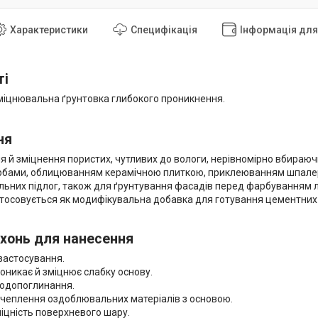
Характеристики
Специфікація
Інформація дл
ті
міцнювальна ґрунтовка глибокого проникнення.
ня
я й зміцнення пористих, чутливих до вологи, нерівномірно вбираю
рбами, облицюванням керамічною плиткою, приклеюванням шпале
ьних підлог, також для ґрунтування фасадів перед фарбуванням ла
стосовується як модифікувальна добавка для готування цементних 
хонь для нанесення
застосування.
оникає й зміцнює слабку основу.
одопоглинання.
зчеплення оздоблювальних матеріалів з основою.
іцність поверхневого шару.