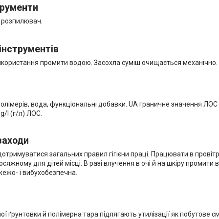
трументи
, розпилювач.
інструментів
використання промити водою. Засохла суміш очищається механічно.
олімерів, вода, функціональні добавки. UA граничне значення ЛОС для 
g/l (г/л) ЛОС.
заходи
дотримуватися загальних правил гігієни праці. Працювати в провіт
осяжному для дітей місці. В разі влучення в очі й на шкіру промити 
жежо- і вибухобезпечна.
ї ґрунтовки й полімерна тара підлягають утилізації як побутове см