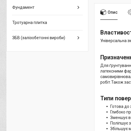
Фундамент
Опис
Тротуарна плитка
Властивос
ЗБВ (залізобетонні вироби)
Універсальна з
Призначен
Для ґрунтуванн
латексними фа
самовирівнювал
робіт.Також за
Типи повер
Готова до 
Глибоко пр
Зменшує в
Поліпшує 
Збільшує м