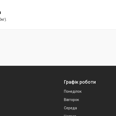
а
0кг).
Графік роботи
Понеділок
Вівторок
Середа