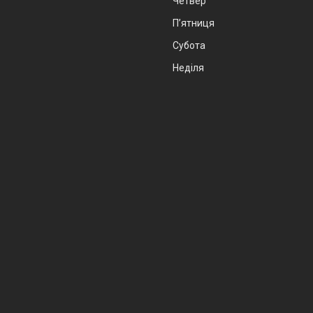
Четвер
Пʼятниця
Субота
Неділя