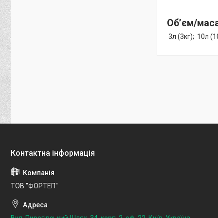
Об’єм/мас
3л (3кг); 10л (1
ТОВ "ФОРТЕП"
Вул. Пирогівський Шлях, 34, корп. 2, оф. 22, Київ, Україна