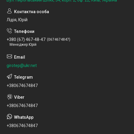
Лідія, Юрій
+380 (67) 467-48-47
0674674847
Менеджер Юрій
girotep@ukr.net
+380674674847
+380674674847
+380674674847