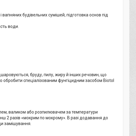
 вапняних будівельних сумішей, підготовка основ під
сть води.
дшаровуються, бруду, пилу, жиру й інших речовин, що
ьо обробити спеціалізованим фунгіцидним засобом Biotol
злем, валиком або розпилювачем за температури
нш 2 разів «мокрим по мокрому». В разі додавання до
оди замішування.