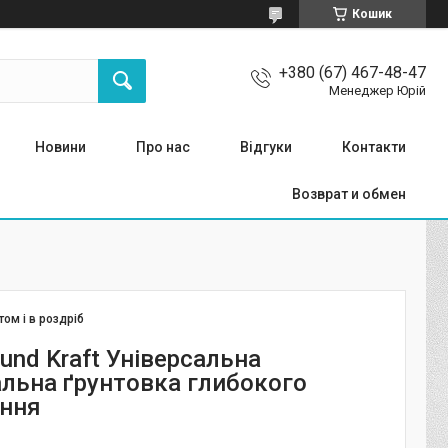
Кошик
+380 (67) 467-48-47
Менеджер Юрій
Новини
Про нас
Відгуки
Контакти
Возврат и обмен
том і в роздріб
rund Kraft Універсальна
льна ґрунтовка глибокого
ння