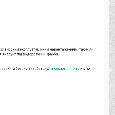
із високим експлуатаційним навантаженням, таких як
ня як ґрунт під водорозчинні фарби.
верхні з бетону, газобетону,
гіпсокартонних
плит, по