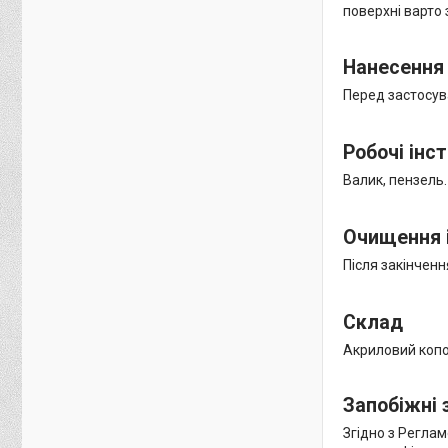
поверхні варто
Нанесення
Перед застосув
Робочі інс
Валик, пензель.
Очищення 
Після закінченн
Склад
Акриловий копол
Запобіжні 
Згідно з Регла