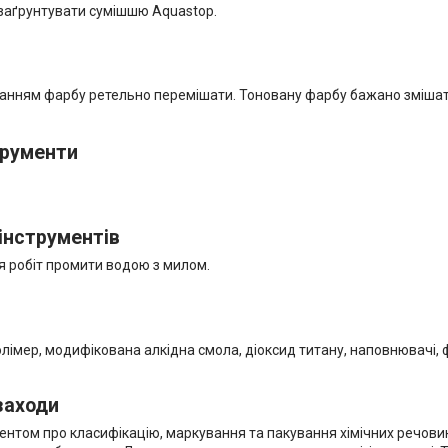
 заґрунтувати сумішшю Aquastop.
анням фарбу ретельно перемішати. Тоновану фарбу бажано змішати
трументи
інструментів
я робіт промити водою з милом.
імер, модифікована алкідна смола, діоксид титану, наповнювачі, фун
заходи
ментом про класифікацію, маркування та пакування хімічних речови