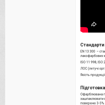
Стандарти 
EN 13 300 – ста
лакофарбових ма
ISO 11 998, ISO
ЛОС (летучі орг
Якість продукці
Підготовка
Офарблювана по
зашпаклювати 
поверхню 3-5% 