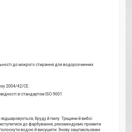
ільності до мокрого стирання для водорозчинних
юзу 2004/42/CE.
відності зі стандартом ISO 9001.
відшаровується, бруду й пилу. Тріщини й вибої
м як приступитися до фарбування, рекомендуємо промити
сполоснути водою й висушити. Знову зашпакльовані