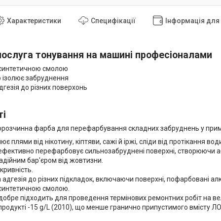
Характеристики
Специфікації
Інформація для
ослуга тонування на машині професіоналами
синтетичною смолою
 ізолює забруднення
дгезія до різних поверхонь
ті
розчинна фарба для перефарбування складних забруднень у прим
є плями від нікотину, кіптяви, сажі й іржі, сліди від протікання води 
ефективно перефарбовує сильнозабруднені поверхні, створюючи а
адійним бар'єром від жовтизни.
кривність.
адгезія до різних підкладок, включаючи поверхні, пофарбовані ал
синтетичною смолою.
обре підходить для проведення термінових ремонтних робіт на вел
продукті -15 g/L (2010), що менше гранично припустимого вмісту ЛОС 