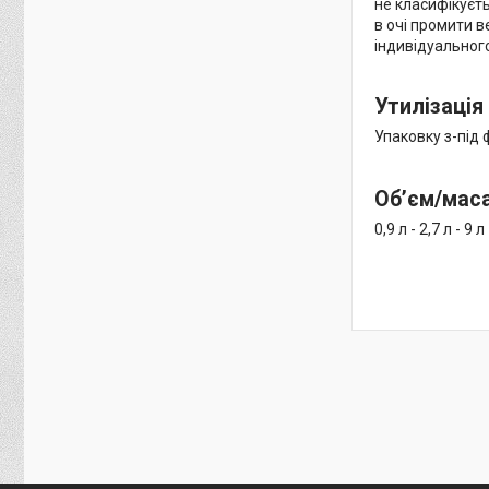
не класифікуєть
в очі промити 
індивідуальног
Утилізація
Упаковку з-під 
Об’єм/мас
0,9 л - 2,7 л - 9 л