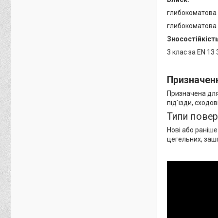
глибокоматова (
глибокоматова (
Зносостійкість
3 клас за EN 13 
Призначен
Призначена для
під'їзди, сходо
Типи повер
Нові або раніш
цегельних, заш