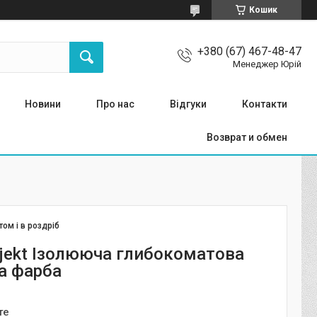
Кошик
+380 (67) 467-48-47
Менеджер Юрій
Новини
Про нас
Відгуки
Контакти
Возврат и обмен
том і в роздріб
bjekt Ізолююча глибокоматова
а фарба
те