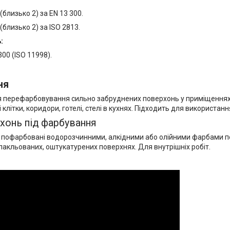
близько 2) за EN 13 300.
близько 2) за ISO 2813.
:
300 (ISO 11998).
ня
 перефарбовування сильно забруднених поверхонь у приміщеннях 
ві клітки, коридори, готелі, стелі в кухнях. Підходить для використан
хонь під фарбування
е пофарбовані водорозчинними, алкідними або олійними фарбами по
пакльованих, оштукатурених поверхнях. Для внутрішніх робіт.