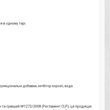
 в одному тарі.
кціональні добавки, інгібітор корозії, вода.
н та сумішей №1272/2008 (Регламент CLP), ця продукція