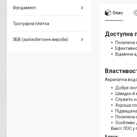
Фундамент
Опис
Тротуарна плитка
Доступна п
ЗБВ (залізобетонні вироби)
Посилена 
Ефективно
Відмінна а
Властивос
Акрилатна водо
Добре ізолю
Швидко й 
Служить н
Хороша по
Підвищена 
Посилена 
Особливо д
Вміст ЛОС у 
Блиск: