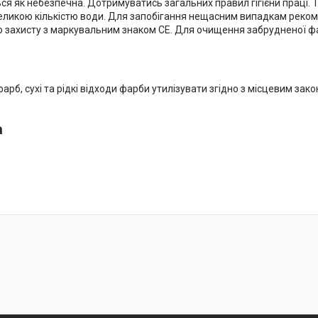
ся як небезпечна. Дотримуватись загальних правил гігієни праці. Т
великою кількістю води. Для запобігання нещасним випадкам реко
о захисту з маркувальним знаком СЕ. Для очищення забрудненої фа
фарб, сухі та рідкі відходи фарби утилізувати згідно з місцевим за
а