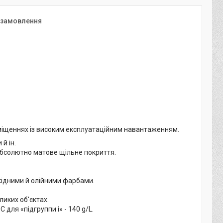
 замовлення
іщеннях із високим експлуатаційним навантаженням.
й ін.
бсолютно матове щільне покриття.
кідними й олійними фарбами.
иких об'єктах.
для «пiдгруппи i» - 140 g/L.