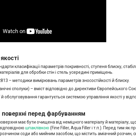
якості
ндарти класифікації параметрів покривності, ступеня блиску, стаб
теріалів для обробки стін і стель усередині приміщень.
 2813 – методики вимірювань параметрів зносостійкості й блиску.
анічні сполуки) – вміст відповідно до директиви Європейського Со
ї й обслуговування гарантується системою управління якості у відпо
 поверхні перед фарбуванням
верхня має бути очищена від неміцного матеріалу й матеріалу, що 
відповідною
шпаклівкою
(Fine Filler, Aqua Filler і т.п.). Перед ти
розчином соди або мийним засобом, що містить аміачний розчин, 