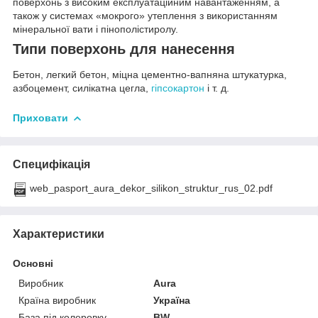
поверхонь з високим експлуатаційним навантаженням, а
також у системах «мокрого» утеплення з використанням
мінеральної вати і пінополістиролу.
Типи поверхонь для нанесення
Бетон, легкий бетон, міцна цементно-вапняна штукатурка,
азбоцемент, силікатна цегла,
гіпсокартон
і т. д.
Приховати
Специфікація
web_pasport_aura_dekor_silikon_struktur_rus_02.pdf
Характеристики
Основні
Виробник
Aura
Країна виробник
Україна
База під колеровку
BW