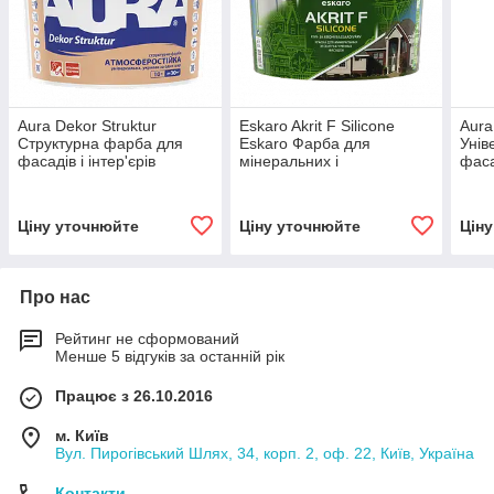
Aura Dekor Struktur
Eskaro Akrit F Silicone
Aura
Структурна фарба для
Eskaro Фарба для
Унів
фасадів і інтер'єрів
мінеральних і
фасад
обштукатурених фасадів
Ціну уточнюйте
Ціну уточнюйте
Цін
Про нас
Рейтинг не сформований
Менше 5 відгуків за останній рік
Працює з 26.10.2016
м. Київ
Вул. Пирогівський Шлях, 34, корп. 2, оф. 22, Київ, Україна
Контакти