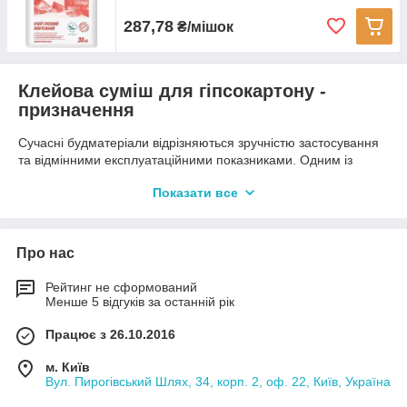
287,78
₴/мішок
Клейова суміш для гіпсокартону -
призначення
Сучасні будматеріали відрізняються зручністю застосування
та відмінними експлуатаційними показниками. Одним із
найбільш затребуваних є гіпсокартон. З його допомогою
Показати все
можна швидко, без зайвих трудових та фінансових витрат,
привести до належного вигляду будь-яке приміщення. Така
популярність матеріалу пояснюється також його безпекою
для здоров'я людини. Монтаж гіпсокартонних плит
Про нас
виконується двома способами - на дерев'яну або металеву
решетування або ж на спеціальний клей по гіпсокартону.
Рейтинг не сформований
Менше 5 відгуків за останній рік
Порівняно з методом, що вимагає споруди основи, клейовий
Працює з 26.10.2016
спосіб набагато економічніший, не вимагає покупки
додаткових металовиробів. Єдина умова для надійності
м. Київ
конструкцій - купити підходящий монтажний клей, щоб
Вул. Пирогівський Шлях, 34, корп. 2, оф. 22, Київ, Україна
гіпсовий лист не відклеївся.