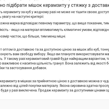
но підібрати мішок керамзиту у стяжку з доста
ть керамзиту за куб у жодному разі не може не тішити своєю доступ
ь увагу на наступні критерії:
 кожна марка відповідає певному параметру, що вище показник, ти
кість - якщо на матеріал впливатимуть кліматичні умови, відповід
розмір часток, що більше, тим менш міцні.
т оптом із доставкою та за доступною ціною за мішок або куб, тон
онують вам свободу вибору. Якщо ви плануєте використовувати ма
ть. У такому разі керамзитовий гравій буде найкращим варіантом, 
ю важливою є насипна щільність гранул. Вона залежить від якості
бки та застосування добавок.
керамзиту в мішках за прийнятною ціною з доставкою можна з чудо
алежно від цілей покупки матеріалу. Якісна сировина здатна прос
в буде у разі виключена. Продаж керамзиту за доступними цінами з