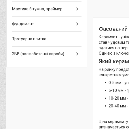
Мастика бітумна, праймер
Фундамент
Фасований 
Керамзит - унів
Тротуарна плитка
став чудовим т
здатися на перш
Однією з ключов
ЗБВ (залізобетонні вироби)
Який керам
На ринку предст
конкретним умов
0-5 мм - у
5-10 мм - 
10-20 мм -
20-40 мм -
Ціна керамзиту 
визначається с