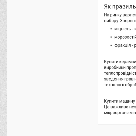
Як правиль
На ринку вартіс
вибору. Зверніт
міцність -
морозостій
фракція - 
Купити керамзи
виробники проп
теплопровідніс
зведення граві
технології обро
Купити машину 
Це важливо нез
мікроорганізмі