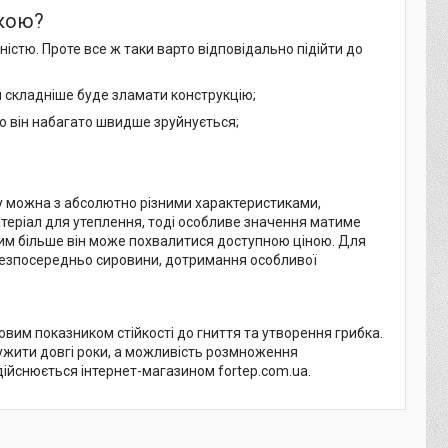
вкою?
ністю. Проте все ж таки варто відповідально підійти до
м складніше буде зламати конструкцію;
но він набагато швидше зруйнується;
ну можна з абсолютно різними характеристиками,
теріал для утеплення, тоді особливе значення матиме
тим більше він може похвалитися доступною ціною. Для
 безпосередньо сировини, дотримання особливої
вим показником стійкості до гниття та утворення грибка.
лужити довгі роки, а можливість розмноження
дійснюється інтернет-магазином fortep.com.ua.