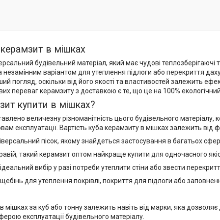
керамзит в мішках
ерсальний будівельний матеріал, який має чудові теплозберігаючі т
а незамінним варіантом для утеплення підлоги або перекриття даху
ий погляд, оскільки від його якості та властивостей залежить ефект
их переваг керамзиту з доставкою є те, що це на 100% екологічний
зит купити в мішках?
авлено величезну різноманітність цього будівельного матеріалу, к
ам експлуатації. Вартість куба керамзиту в мішках залежить від ф
ніверсальний пісок, якому знайдеться застосування в багатьох сфе
гравій, такий керамзит оптом найкраще купити для одночасного які
 ідеальний вибір у разі потреби утеплити стіни або звести перекрит
 щебінь для утеплення покрівлі, покриття для підлоги або заповнен
в мішках за куб або тонну залежить навіть від марки, яка дозволяє 
ферою експлуатації будівельного матеріалу.