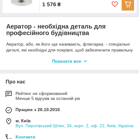
1 576
₴
Аератор - необхідна деталь для
професійного будівництва
Аератор, або, як його ще називають, флюгарка - спеціальні
деталі, які необхідні для покрівлі, щоб забезпечити правильну
вентиляцію і вологісний режим підпокрівельного простору.
Показати все
Слід враховувати, що без грамотно створеної вентиляції
утеплювач в покрівлі може не виконувати свої функції, та й
при правильно організованій вентиляції дах і весь простір під
нею зможе прослужити вам набагато довше, так як надмірне
Про нас
скупчення вологи призводить до негативних наслідків.
Аератор: який вибрати?
Рейтинг не сформований
Менше 5 відгуків за останній рік
Аератор - невід'ємний елемент як плоскої, так і скатної
Працює з 26.10.2016
покрівлі. Основне його завдання полягає в тому, щоб
провітрювати простір під покрівлею, звільняючи його від
м. Київ
вологи, пари. Саме аератори здатні чудово усувати
Вул. Пирогівський Шлях, 34, корп. 2, оф. 22, Київ, Україна
конденсат під покрівлею, за рахунок чого мінімізовані ризики
його проникнення в шари покрівлі. У випадку плоскої
Контакти